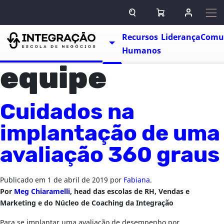
Pular para o conteúdo
ABRIR CAMPO DE BUSCA
ABRIR CARRINHO
ENTRAR O
Escolas
Recursos
Liderança
Comu
TOGGLE DROPDOWN
Humanos
equipe
Cuidados na
implantação de uma
avaliação 360 graus
Publicado em
1 de abril de 2019
por
Fabiana
.
Por
Meg Chiaramelli
, head das escolas de RH, Vendas e
Marketing e do Núcleo de Coaching da Integração
Para se implantar uma avaliação de desempenho por