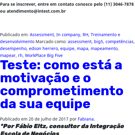
Para se inscrever, entre em contato conosco pelo (11) 3046-7878
ou
atendimento@intest.com.br
Publicado em:
Assessment
,
In company
,
RH
,
Treinamento e
desenvolvimento
Marcado como:
assessment
,
big5
,
competências
,
desempenho
,
edson herrero
,
equipe
,
mapa
,
mapeamento
,
mapear
,
rh
,
WorkPlace Big Five
Teste: como está a
motivação e o
comprometimento
da sua equipe
Publicado em
20 de julho de 2017
por
Fabiana
.
*Por Fábio Eltz, consultor da Integração
Escola de Negócios