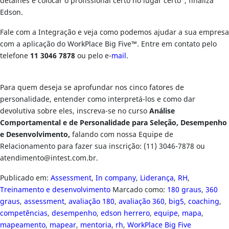
detalhes e colocar o profissional certo no lugar certo”, finaliza
Edson.
Fale com a Integração e veja como podemos ajudar a sua empresa
com a aplicação do WorkPlace Big Five™. Entre em contato pelo
telefone
11 3046 7878
ou pelo e-
mail
.
Para quem deseja se aprofundar nos cinco fatores de
personalidade, entender como interpretá-los e como dar
devolutiva sobre eles, inscreva-se no curso
Análise
Comportamental e de Personalidade para Seleção, Desempenho
e Desenvolvimento,
falando com nossa Equipe de
Relacionamento para fazer sua inscrição: (11) 3046-7878 ou
atendimento@intest.com.br
.
Publicado em:
Assessment
,
In company
,
Liderança
,
RH
,
Treinamento e desenvolvimento
Marcado como:
180 graus
,
360
graus
,
assessment
,
avaliação 180
,
avaliação 360
,
big5
,
coaching
,
competências
,
desempenho
,
edson herrero
,
equipe
,
mapa
,
mapeamento
,
mapear
,
mentoria
,
rh
,
WorkPlace Big Five