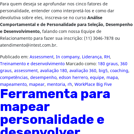
Para quem deseja se aprofundar nos cinco fatores de
personalidade, entender como interpretá-los e como dar
devolutiva sobre eles, inscreva-se no curso
Análise
Comportamental e de Personalidade para Seleção, Desempenho
e Desenvolvimento,
falando com nossa Equipe de
Relacionamento para fazer sua inscrição: (11) 3046-7878 ou
atendimento@intest.com.br
.
Publicado em:
Assessment
,
In company
,
Liderança
,
RH
,
Treinamento e desenvolvimento
Marcado como:
180 graus
,
360
graus
,
assessment
,
avaliação 180
,
avaliação 360
,
big5
,
coaching
,
competências
,
desempenho
,
edson herrero
,
equipe
,
mapa
,
mapeamento
,
mapear
,
mentoria
,
rh
,
WorkPlace Big Five
Ferramenta para
mapear
personalidade e
desenvolver