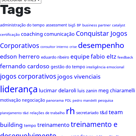
Tags
administração do tempo
assessment
big5
business partner
catalyst
BP
Conquistar Jogos
coaching
comunicação
certificação
desempenho
Corporativos
consultor interno
crise
edson herrero
equipe
fabio eltz
eduardo ribeiro
feedback
fernando cardoso
gestão do tempo
inteligência emocional
jogos corporativos
jogos vivenciais
liderança
lucimar delaroli
meg chiaramelli
luis zanin
motivação
negociação
panorama
pesquisa
PDL
pedro mandelli
rh
team
t&d
secretariado
relações de trabalho
planejamento t&d
treinamento e
building
treinamento
tempo