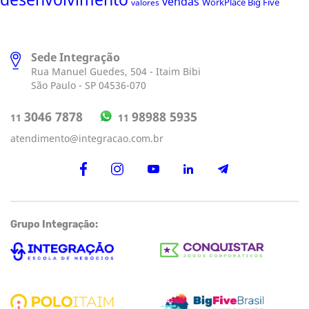
desenvolvimento
vendas
WorkPlace Big Five
valores
Sede Integração
Rua Manuel Guedes, 504 - Itaim Bibi
São Paulo - SP 04536-070
98988 5935
3046 7878
11
11
atendimento@integracao.com.br
Grupo Integração: