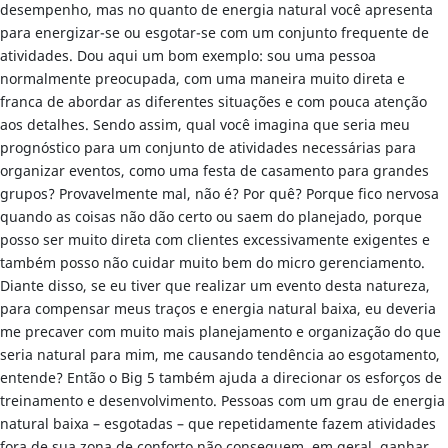
desempenho, mas no quanto de energia natural você apresenta
para energizar-se ou esgotar-se com um conjunto frequente de
atividades. Dou aqui um bom exemplo: sou uma pessoa
normalmente preocupada, com uma maneira muito direta e
franca de abordar as diferentes situações e com pouca atenção
aos detalhes. Sendo assim, qual você imagina que seria meu
prognóstico para um conjunto de atividades necessárias para
organizar eventos, como uma festa de casamento para grandes
grupos? Provavelmente mal, não é? Por quê? Porque fico nervosa
quando as coisas não dão certo ou saem do planejado, porque
posso ser muito direta com clientes excessivamente exigentes e
também posso não cuidar muito bem do micro gerenciamento.
Diante disso, se eu tiver que realizar um evento desta natureza,
para compensar meus traços e energia natural baixa, eu deveria
me precaver com muito mais planejamento e organização do que
seria natural para mim, me causando tendência ao esgotamento,
entende? Então o Big 5 também ajuda a direcionar os esforços de
treinamento e desenvolvimento. Pessoas com um grau de energia
natural baixa – esgotadas – que repetidamente fazem atividades
fora de sua zona de conforto não conseguem, em geral, ganhar