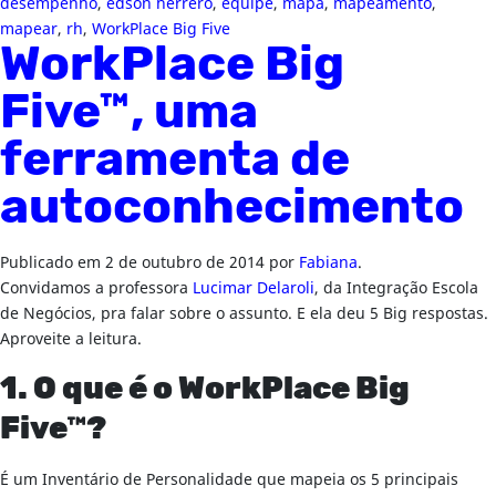
desempenho
,
edson herrero
,
equipe
,
mapa
,
mapeamento
,
mapear
,
rh
,
WorkPlace Big Five
WorkPlace Big
Five™, uma
ferramenta de
autoconhecimento
Publicado em
2 de outubro de 2014
por
Fabiana
.
Convidamos a professora
Lucimar Delaroli
, da Integração Escola
de Negócios, pra falar sobre o assunto. E ela deu 5 Big respostas.
Aproveite a leitura.
1. O que é o WorkPlace Big
Five™?
É um Inventário de Personalidade que mapeia os 5 principais