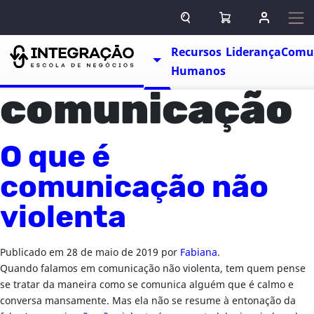
Pular para o conteúdo
ABRIR CAMPO DE BUSCA
ABRIR CARRINHO
ENTRAR O
Escolas
Recursos
Liderança
Comu
TOGGLE DROPDOWN
Humanos
comunicação
O que é
comunicação não
violenta
Publicado em
28 de maio de 2019
por
Fabiana
.
Quando falamos em comunicação não violenta, tem quem pense
se tratar da maneira como se comunica alguém que é calmo e
conversa mansamente. Mas ela não se resume à entonação da