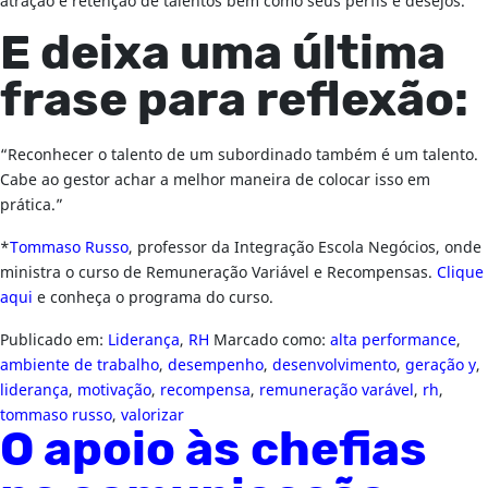
atração e retenção de talentos bem como seus perfis e desejos.”
E deixa uma última
frase para reflexão:
“Reconhecer o talento de um subordinado também é um talento.
Cabe ao gestor achar a melhor maneira de colocar isso em
prática.”
*
Tommaso Russo
, professor da Integração Escola Negócios, onde
ministra o curso de Remuneração Variável e Recompensas.
Clique
aqui
e conheça o programa do curso.
Publicado em:
Liderança
,
RH
Marcado como:
alta performance
,
ambiente de trabalho
,
desempenho
,
desenvolvimento
,
geração y
,
liderança
,
motivação
,
recompensa
,
remuneração varável
,
rh
,
tommaso russo
,
valorizar
O apoio às chefias