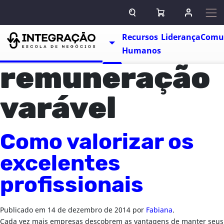
Pular para o conteúdo
ABRIR CAMPO DE BUSCA
ABRIR CARRINHO
ENTRAR O
Escolas
Recursos
Liderança
Comu
TOGGLE DROPDOWN
Humanos
remuneração
varável
Como valorizar os
excelentes
profissionais
Publicado em
14 de dezembro de 2014
por
Fabiana
.
Cada vez mais empresas descobrem as vantagens de manter seus