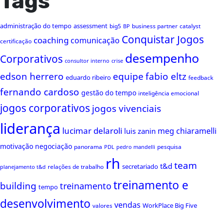
Tags
administração do tempo
assessment
big5
business partner
catalyst
BP
Conquistar Jogos
coaching
comunicação
certificação
desempenho
Corporativos
consultor interno
crise
edson herrero
equipe
fabio eltz
eduardo ribeiro
feedback
fernando cardoso
gestão do tempo
inteligência emocional
jogos corporativos
jogos vivenciais
liderança
lucimar delaroli
meg chiaramelli
luis zanin
motivação
negociação
panorama
pesquisa
PDL
pedro mandelli
rh
team
t&d
secretariado
relações de trabalho
planejamento t&d
treinamento e
building
treinamento
tempo
desenvolvimento
vendas
WorkPlace Big Five
valores