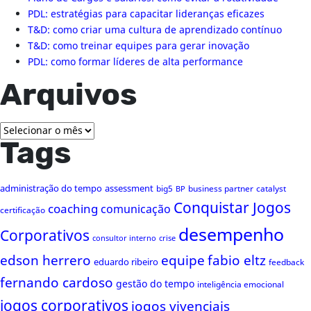
PDL: estratégias para capacitar lideranças eficazes
T&D: como criar uma cultura de aprendizado contínuo
T&D: como treinar equipes para gerar inovação
PDL: como formar líderes de alta performance
Arquivos
Arquivos
Tags
administração do tempo
assessment
big5
business partner
catalyst
BP
Conquistar Jogos
coaching
comunicação
certificação
desempenho
Corporativos
consultor interno
crise
edson herrero
equipe
fabio eltz
eduardo ribeiro
feedback
fernando cardoso
gestão do tempo
inteligência emocional
jogos corporativos
jogos vivenciais