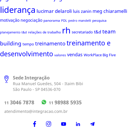
liderança
lucimar delaroli
meg chiaramelli
luis zanin
motivação
negociação
panorama
pesquisa
PDL
pedro mandelli
rh
team
t&d
secretariado
relações de trabalho
planejamento t&d
treinamento e
building
treinamento
tempo
desenvolvimento
vendas
WorkPlace Big Five
valores
Sede Integração
Rua Manuel Guedes, 504 - Itaim Bibi
São Paulo - SP 04536-070
98988 5935
3046 7878
11
11
atendimento@integracao.com.br