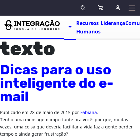
Pular para o conteúdo
ABRIR CAMPO DE BUSCA
ABRIR CARRINHO
ENTRAR O
Escolas
Recursos
Liderança
Comu
TOGGLE DROPDOWN
Humanos
texto
Dicas para o uso
inteligente do e-
mail
Publicado em
28 de maio de 2015
por
Fabiana
.
Tenho uma mensagem importante pra você: por que, muitas
vezes, uma coisa que deveria facilitar a vida faz a gente perder
tempo e ainda gerar frustração?