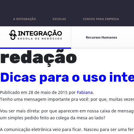
Pular para o conteúdo
A INTEGRAÇÃO
ESCOLAS
CURSOS PARA EMPRESA
Escolas
Recursos Humanos
redação
Dicas para o uso int
Publicado em
28 de maio de 2015
por
Fabiana
.
Tenho uma mensagem importante pra você: por que, muitas vezes, u
Vou ser mais direta: por que aparecem em nossa caixa de mensage
um simples pedido feito ao colega da mesa ao lado?
A comunicação eletrônica veio para ficar. Nasceu para ser uma f