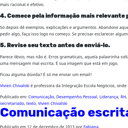
mais racional e efetivo.
4. Comece pela informação mais relevante pa
Só depois dê exemplos, explicações e argumentos. Abandone aqueles
pedir algo, faça isso logo no começo. Se precisar esclarecer algum
5. Revise seu texto antes de enviá-lo.
Parece óbvio, mas não é. Erros gramaticais, aquela palavrinha solt
uma mensagem mal escrita. É sua imagem que está em jogo.
Ficou alguma dúvida? É só me enviar um email!
Vivien Chivalski
é professora da Integração Escola Negócios, onde
Publicado em:
Comunicação
,
Desempenho Pessoal
,
Liderança
,
RH
secretariado
,
texto
,
Vivien Chivalski
Comunicação escrita
Publicado em
12 de dezembro de 2013
por
Fabiana
.