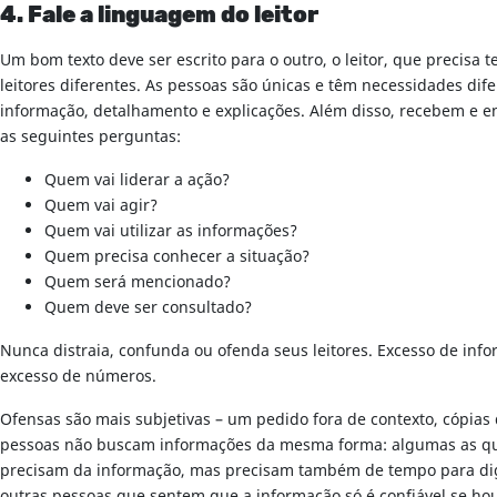
4. Fale a linguagem do leitor
Um bom texto deve ser escrito para o outro, o leitor, que precisa
leitores diferentes. As pessoas são únicas e têm necessidades dif
informação, detalhamento e explicações. Além disso, recebem e ent
as seguintes perguntas:
Quem vai liderar a ação?
Quem vai agir?
Quem vai utilizar as informações?
Quem precisa conhecer a situação?
Quem será mencionado?
Quem deve ser consultado?
Nunca distraia, confunda ou ofenda seus leitores. Excesso de inf
excesso de números.
Ofensas são mais subjetivas – um pedido fora de contexto, cópias
pessoas não buscam informações da mesma forma: algumas as querem
precisam da informação, mas precisam também de tempo para digeri
outras pessoas que sentem que a informação só é confiável se houv