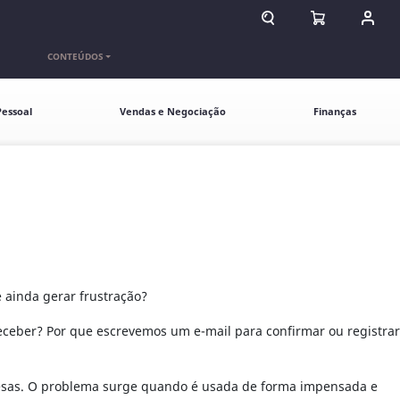
ABRIR CAMPO DE BU
ABRIR CARR
ENTR
CONTEÚDOS
essoal
Vendas e Negociação
Finanças
 ainda gerar frustração?
ceber? Por que escrevemos um e-mail para confirmar ou registrar
presas. O problema surge quando é usada de forma impensada e