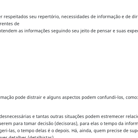
 ter respeitados seu repertório, necessidades de informação e de d
erentes de
endem as informações seguindo seu jeito de pensar e suas expectati
ormação pode distrair e alguns aspectos podem confundi-los, como:
 desnecessárias e tantas outras situações podem estremecer relaci
 para tomar decisão (decisoras), para elas o tempo da informação
-las, o tempo delas é o depois. Há, ainda, quem precise de supor
er detalhes (detalhistas).