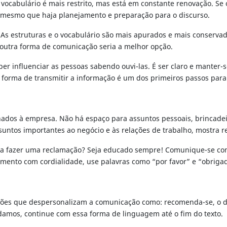
o vocabulário é mais restrito, mas está em constante renovação. S
 mesmo que haja planejamento e preparação para o discurso.
es. As estruturas e o vocabulário são mais apurados e mais conser
outra forma de comunicação seria a melhor opção.
er influenciar as pessoas sabendo ouvi-las. É ser claro e manter-
or forma de transmitir a informação é um dos primeiros passos para
nados à empresa. Não há espaço para assuntos pessoais, brincadei
suntos importantes ao negócio e às relações de trabalho, mostra re
isa fazer uma reclamação? Seja educado sempre! Comunique-se com 
mento com cordialidade, use palavras como “por favor” e “obrigad
essões que despersonalizam a comunicação como: recomenda-se, o 
mos, continue com essa forma de linguagem até o fim do texto.