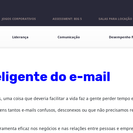
JOGOS CORPORATIVOS
ASSESSMENT: BIG 5
SALAS PARA LOCAÇÃO
Liderança
Comunicação
Desempenho P
eligente do e-mail
ma coisa que deveria facilitar a vida faz a gente perder tempo e
ns tantos e-mails confusos, desconexos ou que não precisamos re
erramenta eficaz nos negócios e nas relações entre pessoas e em