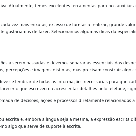
va. Atualmente, temos excelentes ferramentas para nos auxiliar a c
cada vez mais enxutas, excesso de tarefas a realizar, grande volu
 gostaríamos de fazer. Selecionamos algumas dicas da especialista
ões a serem passadas e devemos separar as essenciais das desnec
as, percepções e imagens distintas, mas precisam construir algo 
ve se lembrar de todas as informações necessárias para que cada 
arecer o que escreveu ou acrescentar detalhes pelo telefone, sign
tomada de decisões, ações e processos diretamente relacionados à
 escrita e, embora a língua seja a mesma, a expressão escrita dife
mo algo que serve de suporte à escrita.