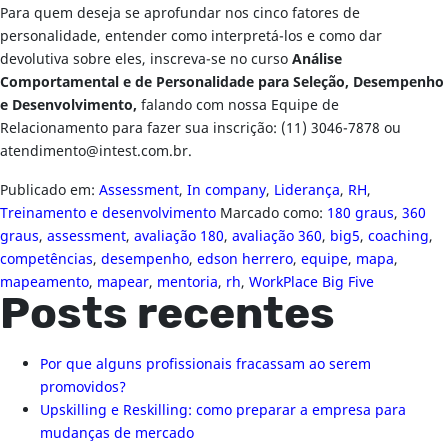
Para quem deseja se aprofundar nos cinco fatores de
personalidade, entender como interpretá-los e como dar
devolutiva sobre eles, inscreva-se no curso
Análise
Comportamental e de Personalidade para Seleção, Desempenho
e Desenvolvimento,
falando com nossa Equipe de
Relacionamento para fazer sua inscrição: (11) 3046-7878 ou
atendimento@intest.com.br
.
Publicado em:
Assessment
,
In company
,
Liderança
,
RH
,
Treinamento e desenvolvimento
Marcado como:
180 graus
,
360
graus
,
assessment
,
avaliação 180
,
avaliação 360
,
big5
,
coaching
,
competências
,
desempenho
,
edson herrero
,
equipe
,
mapa
,
mapeamento
,
mapear
,
mentoria
,
rh
,
WorkPlace Big Five
Posts recentes
Por que alguns profissionais fracassam ao serem
promovidos?
Upskilling e Reskilling: como preparar a empresa para
mudanças de mercado