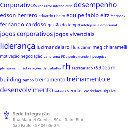
desempenho
Corporativos
consultor interno
crise
edson herrero
equipe
fabio eltz
eduardo ribeiro
feedback
fernando cardoso
gestão do tempo
inteligência emocional
jogos corporativos
jogos vivenciais
liderança
lucimar delaroli
meg chiaramelli
luis zanin
motivação
negociação
panorama
pesquisa
PDL
pedro mandelli
rh
team
t&d
secretariado
relações de trabalho
planejamento t&d
treinamento e
building
treinamento
tempo
desenvolvimento
vendas
WorkPlace Big Five
valores
Sede Integração
Rua Manuel Guedes, 504 - Itaim Bibi
São Paulo - SP 04536-070