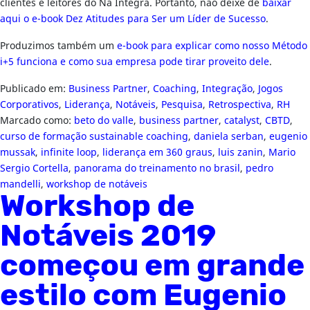
clientes e leitores do Na Íntegra. Portanto, não deixe de
baixar
aqui o e-book Dez Atitudes para Ser um Líder de Sucesso
.
Produzimos também um
e-book para explicar como nosso Método
i+5 funciona e como sua empresa pode tirar proveito dele
.
Publicado em:
Business Partner
,
Coaching
,
Integração
,
Jogos
Corporativos
,
Liderança
,
Notáveis
,
Pesquisa
,
Retrospectiva
,
RH
Marcado como:
beto do valle
,
business partner
,
catalyst
,
CBTD
,
curso de formação sustainable coaching
,
daniela serban
,
eugenio
mussak
,
infinite loop
,
liderança em 360 graus
,
luis zanin
,
Mario
Sergio Cortella
,
panorama do treinamento no brasil
,
pedro
mandelli
,
workshop de notáveis
Workshop de
Notáveis 2019
começou em grande
estilo com Eugenio