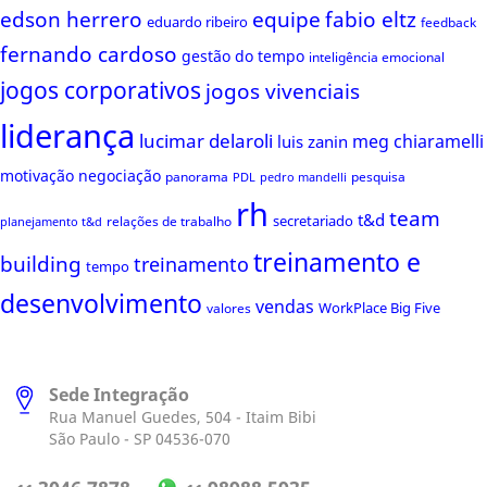
edson herrero
equipe
fabio eltz
eduardo ribeiro
feedback
fernando cardoso
gestão do tempo
inteligência emocional
jogos corporativos
jogos vivenciais
liderança
lucimar delaroli
meg chiaramelli
luis zanin
motivação
negociação
panorama
pesquisa
PDL
pedro mandelli
rh
team
t&d
secretariado
relações de trabalho
planejamento t&d
treinamento e
building
treinamento
tempo
desenvolvimento
vendas
WorkPlace Big Five
valores
Sede Integração
Rua Manuel Guedes, 504 - Itaim Bibi
São Paulo - SP 04536-070