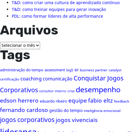
T&D: como criar uma cultura de aprendizado contínuo
T&D: como treinar equipes para gerar inovação
PDL: como formar líderes de alta performance
Arquivos
Arquivos
Tags
administração do tempo
assessment
big5
business partner
catalyst
BP
Conquistar Jogos
coaching
comunicação
certificação
desempenho
Corporativos
consultor interno
crise
edson herrero
equipe
fabio eltz
eduardo ribeiro
feedback
fernando cardoso
gestão do tempo
inteligência emocional
jogos corporativos
jogos vivenciais