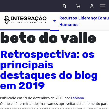
Pular para o conteúdo
ABRIR CAMPO DE BUSCA
ABRIR CARRINHO
ENTRAR O
Escolas
Recursos
Liderança
Comu
TOGGLE DROPDOWN
Humanos
beto do valle
Retrospectiva: os
principais
destaques do blog
em 2019
Publicado em
19 de dezembro de 2019
por
Fabiana
.
O ano está terminando, mas vamos aproveitar este momento para