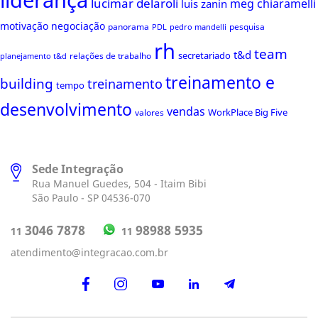
liderança
lucimar delaroli
meg chiaramelli
luis zanin
motivação
negociação
panorama
pesquisa
PDL
pedro mandelli
rh
team
t&d
secretariado
relações de trabalho
planejamento t&d
treinamento e
building
treinamento
tempo
desenvolvimento
vendas
WorkPlace Big Five
valores
Sede Integração
Rua Manuel Guedes, 504 - Itaim Bibi
São Paulo - SP 04536-070
98988 5935
3046 7878
11
11
atendimento@integracao.com.br