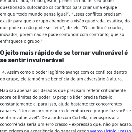
Por outro lado, o mau gestor, preferiria não ter seu poder
questionado, sufocando os conflitos para criar uma equipe
em que “todo mundo pensa igual”. “Esses conflitos precisam
existir para que o grupo abandone a visão quadrada, estática, do
que pode ou não pode ser feito”, diz ele. “O conflito é criador,
inovador, porém não se pode confundir com confronto, que só
enfraquece o grupo.”
O jeito mais rápido de se tornar vulnerável é
se sentir invulnerável
4. Assim como o poder legítimo avança com os conflitos dentro
do grupo, ele também se beneficia de um adversário à altura.
Não são apenas os liderados que precisam refletir criticamente
sobre os limites do poder. O próprio líder precisa fazê-lo
constantemente e, para isso, ajuda bastante ter concorrentes
capazes. “Um concorrente burro te emburrece porque faz você se
sentir invulnerável”. De acordo com Cortella, menosprezar a
concorrência seria um erro crasso – expressão que, não por acaso,
tem origem na experiência do general grego
Marco Licínio Crasso
,