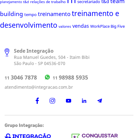
rh
team
t&d
secretariado
relações de trabalho
planejamento t&d
treinamento e
building
treinamento
tempo
desenvolvimento
vendas
WorkPlace Big Five
valores
Sede Integração
Rua Manuel Guedes, 504 - Itaim Bibi
São Paulo - SP 04536-070
98988 5935
3046 7878
11
11
atendimento@integracao.com.br
Grupo Integração: