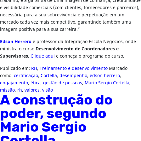
trabalho, é a garantia de uma imagem de confiança, credibilidade
e visibilidade comerciais (com clientes, fornecedores e parceiros),
necessária para a sua sobrevivência e perpetuação em um
mercado cada vez mais competitivo, garantindo também uma
imagem positiva para a sua carreira.”
Edson Herrero
é professor da Integração Escola Negócios, onde
ministra o curso
Desenvolvimento de Coordenadores e
Supervisores
.
Clique aqui
e conheça o programa do curso.
Publicado em:
RH
,
Treinamento e desenvolvimento
Marcado
como:
certificação
,
Cortella
,
desempenho
,
edson herrero
,
engajamento
,
ética
,
gestão de pessoas
,
Mario Sergio Cortella
,
missão
,
rh
,
valores
,
visão
A construção do
poder, segundo
Mario Sergio