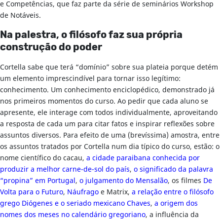
e Competências, que faz parte da série de seminários Workshop
de Notáveis.
Na palestra, o filósofo faz sua própria
construção do poder
Cortella sabe que terá “domínio” sobre sua plateia porque detém
um elemento imprescindível para tornar isso legítimo:
conhecimento. Um conhecimento enciclopédico, demonstrado já
nos primeiros momentos do curso. Ao pedir que cada aluno se
apresente, ele interage com todos individualmente, aproveitando
a resposta de cada um para citar fatos e inspirar reflexões sobre
assuntos diversos. Para efeito de uma (brevíssima) amostra, entre
os assuntos tratados por Cortella num dia típico do curso, estão: o
nome científico do cacau,
a cidade paraibana conhecida por
produzir a melhor carne-de-sol do país
,
o significado da palavra
“propina” em Portugal
,
o julgamento do Mensalão
, os filmes
De
Volta para o Futuro
,
Náufrago
e Matrix,
a relação entre o filósofo
grego Diógenes e o seriado mexicano Chaves
,
a origem dos
nomes dos meses no calendário gregoriano
, a influência da