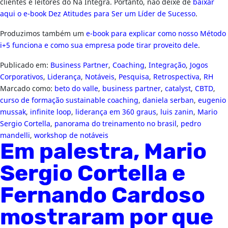
clientes e leitores do Na Íntegra. Portanto, não deixe de
baixar
aqui o e-book Dez Atitudes para Ser um Líder de Sucesso
.
Produzimos também um
e-book para explicar como nosso Método
i+5 funciona e como sua empresa pode tirar proveito dele
.
Publicado em:
Business Partner
,
Coaching
,
Integração
,
Jogos
Corporativos
,
Liderança
,
Notáveis
,
Pesquisa
,
Retrospectiva
,
RH
Marcado como:
beto do valle
,
business partner
,
catalyst
,
CBTD
,
curso de formação sustainable coaching
,
daniela serban
,
eugenio
mussak
,
infinite loop
,
liderança em 360 graus
,
luis zanin
,
Mario
Sergio Cortella
,
panorama do treinamento no brasil
,
pedro
mandelli
,
workshop de notáveis
Em palestra, Mario
Sergio Cortella e
Fernando Cardoso
mostraram por que