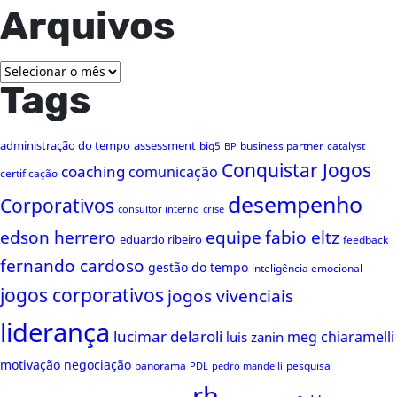
Arquivos
Arquivos
Tags
administração do tempo
assessment
big5
business partner
catalyst
BP
Conquistar Jogos
coaching
comunicação
certificação
desempenho
Corporativos
consultor interno
crise
edson herrero
equipe
fabio eltz
eduardo ribeiro
feedback
fernando cardoso
gestão do tempo
inteligência emocional
jogos corporativos
jogos vivenciais
liderança
lucimar delaroli
meg chiaramelli
luis zanin
motivação
negociação
panorama
pesquisa
PDL
pedro mandelli