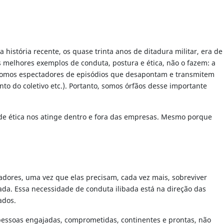
istória recente, os quase trinta anos de ditadura militar, era de
melhores exemplos de conduta, postura e ética, não o fazem: a
o), somos espectadores de episódios que desapontam e transmitem
to do coletivo etc.). Portanto, somos órfãos desse importante
a de ética nos atinge dentro e fora das empresas. Mesmo porque
adores, uma vez que elas precisam, cada vez mais, sobreviver
ada. Essa necessidade de conduta ilibada está na direção das
ados.
 pessoas engajadas, comprometidas, continentes e prontas, não