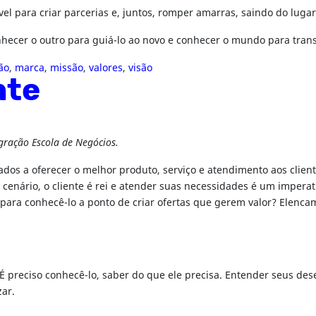
vel para criar parcerias e, juntos, romper amarras, saindo do lug
cer o outro para guiá-lo ao novo e conhecer o mundo para trans
ão
,
marca
,
missão
,
valores
,
visão
nte
gração Escola de Negócios.
dos a oferecer o melhor produto, serviço e atendimento aos client
 cenário, o cliente é rei e atender suas necessidades é um imperat
e, para conhecê-lo a ponto de criar ofertas que gerem valor? Elen
 É preciso conhecê-lo, saber do que ele precisa. Entender seus des
zar.