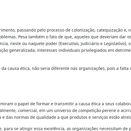
nto, passando pelo processo de colonização, catequização e, na h
blemas. Pesa também o fato de que, aqueles que deveriam dar os 
ância, neste ou naquele poder (Executivo, Judiciário e Legislativ
ção generalizada, interesses individuais privilegiados em detrimen
da causa ética, não seria diferente nas organizações, pois a falt
iram o papel de formar e transmitir a causa ética a seus colabor
ipalmente, comercial, em um universo de competição perene e acirr
a e das normas de qualidade a que produtos e serviços estão atrel
, para se atingir essa excelência, as organizações necessitam de