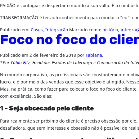
PAIXÃO é contagiar e despertar o mundo à sua volta. É o combustí
TRANSFORMAÇÃO é ter autoconhecimento para mudar o “eu”, conhe
Publicado em:
Cases
,
Integração
Marcado como:
história
,
integraç
Foco no foco do clie
Publicado em
2 de fevereiro de 2018
por
Fabiana
.
*
Por
Fábio Eltz
, Head das Escolas de Liderança e Comunicação da Inte
No mundo corporativo, os profissionais são constantemente motiva
lucro, e é por meio das vendas que esse objetivo é atingido. Nesse
Mas, na prática, como fazer para colocar o foco no foco do client
com excelência. São elas:
1 –
Seja obcecado pelo cliente
Para realmente ser próximo do cliente é preciso obsessão por ele.
desafiadora, que sem interesse e obsessão não é possível de reali