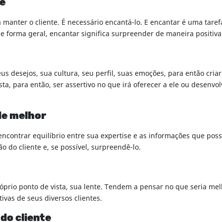
e
manter o cliente. É necessário encantá-lo. E encantar é uma tarefa
e forma geral, encantar significa surpreender de maneira positiva
s desejos, sua cultura, seu perfil, suas emoções, para então cria
osta, para então, ser assertivo no que irá oferecer a ele ou desenv
de melhor
contrar equilíbrio entre sua expertise e as informações que possui
 do cliente e, se possível, surpreendê-lo.
rio ponto de vista, sua lente. Tendem a pensar no que seria melh
vas de seus diversos clientes.
do cliente