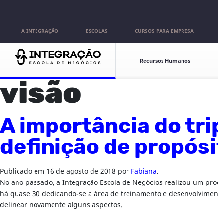
Pular para o conteúdo
A INTEGRAÇÃO
ESCOLAS
CURSOS PARA EMPRESA
Escolas
Recursos Humanos
visão
A importância do tri
definição de propós
Publicado em
16 de agosto de 2018
por
Fabiana
.
No ano passado, a Integração Escola de Negócios realizou um pro
há quase 30 dedicando-se a área de treinamento e desenvolviment
delinear novamente alguns aspectos.