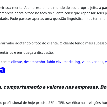
ir sua mente. A empresa olha o mundo do seu próprio jeito, a pa
empresa adota o foco no foco do cliente consegue repensar seus p
vidade. Pode parecer apenas uma questão linguística, mas tem muit
erar valor adotando o foco do cliente. O cliente tendo mais sucess
entários e enriqueça a discussão.
 como:
cliente
,
desempenho
,
fabio eltz
,
marketing
,
valor
,
vendas
,
v
ca
a, comportamento e valores nas empresas. Boa
o profissional de hoje precisa SER e TER, ser ético nas relações