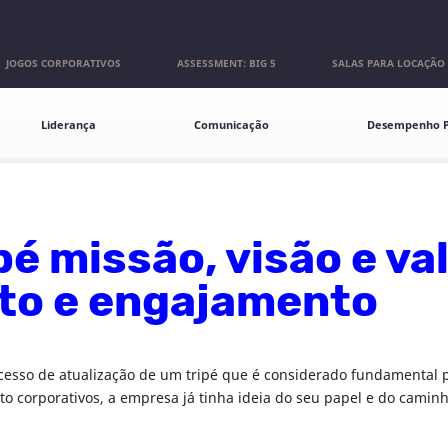
JOGOS CORPORATIVOS
ASSESSMENT: BIG 5
SALAS PARA LOCAÇÃO
Liderança
Comunicação
Desempenho P
pé missão, visão e va
ito e engajamento
cesso de atualização de um tripé que é considerado fundamental p
o corporativos, a empresa já tinha ideia do seu papel e do cami