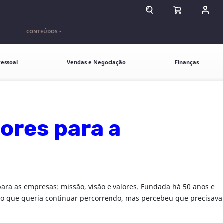
ABRIR CAMPO DE BU
ABRIR CARR
ENTR
CONTEÚDOS
essoal
Vendas e Negociação
Finanças
lores para a
ara as empresas: missão, visão e valores. Fundada há 50 anos e
nho que queria continuar percorrendo, mas percebeu que precisava