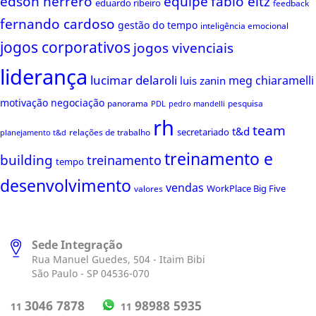
edson herrero
equipe
fabio eltz
eduardo ribeiro
feedback
fernando cardoso
gestão do tempo
inteligência emocional
jogos corporativos
jogos vivenciais
liderança
lucimar delaroli
meg chiaramelli
luis zanin
motivação
negociação
panorama
pesquisa
PDL
pedro mandelli
rh
team
t&d
secretariado
relações de trabalho
planejamento t&d
treinamento e
building
treinamento
tempo
desenvolvimento
vendas
WorkPlace Big Five
valores
Sede Integração
Rua Manuel Guedes, 504 - Itaim Bibi
São Paulo - SP 04536-070
98988 5935
3046 7878
11
11