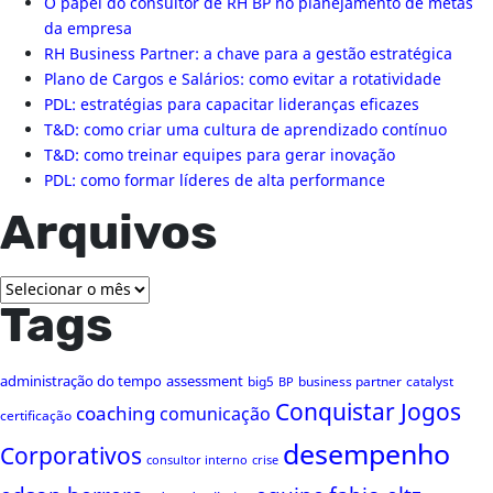
O papel do consultor de RH BP no planejamento de metas
da empresa
RH Business Partner: a chave para a gestão estratégica
Plano de Cargos e Salários: como evitar a rotatividade
PDL: estratégias para capacitar lideranças eficazes
T&D: como criar uma cultura de aprendizado contínuo
T&D: como treinar equipes para gerar inovação
PDL: como formar líderes de alta performance
Arquivos
Arquivos
Tags
administração do tempo
assessment
big5
business partner
catalyst
BP
Conquistar Jogos
coaching
comunicação
certificação
desempenho
Corporativos
consultor interno
crise