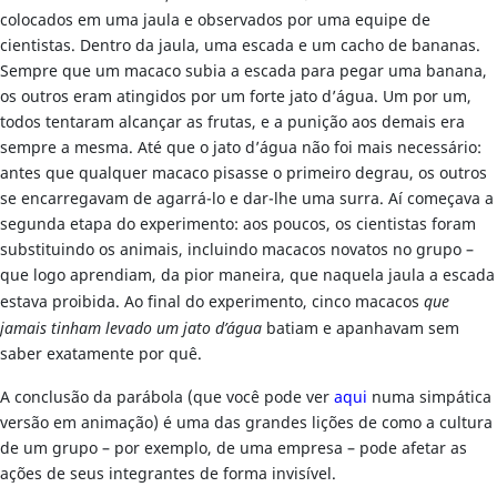
colocados em uma jaula e observados por uma equipe de
cientistas. Dentro da jaula, uma escada e um cacho de bananas.
Sempre que um macaco subia a escada para pegar uma banana,
os outros eram atingidos por um forte jato d’água. Um por um,
todos tentaram alcançar as frutas, e a punição aos demais era
sempre a mesma. Até que o jato d’água não foi mais necessário:
antes que qualquer macaco pisasse o primeiro degrau, os outros
se encarregavam de agarrá-lo e dar-lhe uma surra. Aí começava a
segunda etapa do experimento: aos poucos, os cientistas foram
substituindo os animais, incluindo macacos novatos no grupo –
que logo aprendiam, da pior maneira, que naquela jaula a escada
estava proibida. Ao final do experimento, cinco macacos
que
jamais tinham levado um jato d’água
batiam e apanhavam sem
saber exatamente por quê.
A conclusão da parábola (que você pode ver
aqui
numa simpática
versão em animação) é uma das grandes lições de como a cultura
de um grupo – por exemplo, de uma empresa – pode afetar as
ações de seus integrantes de forma invisível.