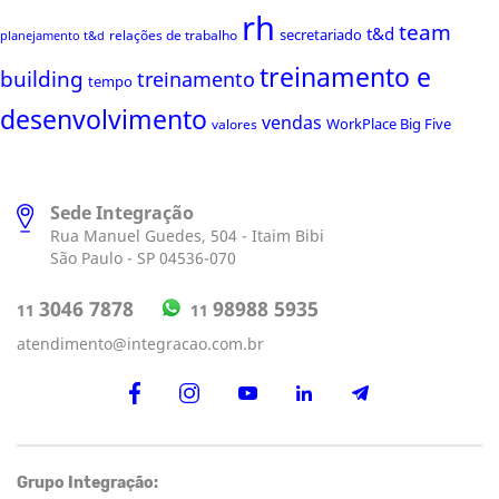
rh
team
t&d
secretariado
relações de trabalho
planejamento t&d
treinamento e
building
treinamento
tempo
desenvolvimento
vendas
WorkPlace Big Five
valores
Sede Integração
Rua Manuel Guedes, 504 - Itaim Bibi
São Paulo - SP 04536-070
98988 5935
3046 7878
11
11
atendimento@integracao.com.br
Grupo Integração: