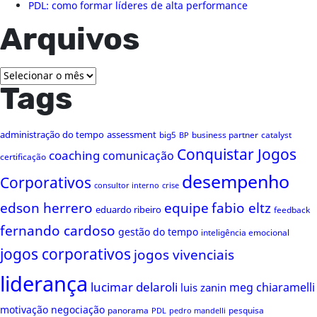
PDL: como formar líderes de alta performance
Arquivos
Arquivos
Tags
administração do tempo
assessment
big5
business partner
catalyst
BP
Conquistar Jogos
coaching
comunicação
certificação
desempenho
Corporativos
consultor interno
crise
edson herrero
equipe
fabio eltz
eduardo ribeiro
feedback
fernando cardoso
gestão do tempo
inteligência emocional
jogos corporativos
jogos vivenciais
liderança
lucimar delaroli
meg chiaramelli
luis zanin
motivação
negociação
panorama
pesquisa
PDL
pedro mandelli