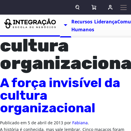
Pular para o conteúdo
ABRIR CAMPO DE BUSCA
ABRIR CARRINHO
ENTRAR O
Escolas
Recursos
Liderança
Comu
TOGGLE DROPDOWN
Humanos
cultura
organizaciona
A força invisível da
cultura
organizacional
Publicado em
5 de abril de 2013
por
Fabiana
.
A história é conhecida, mas vale lembrar. Cinco macacos foram