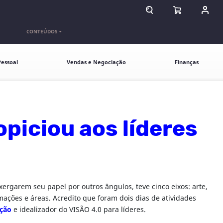
ABRIR CAMPO DE BU
ABRIR CARR
ENTR
CONTEÚDOS
essoal
Vendas e Negociação
Finanças
opiciou aos líderes
xergarem seu papel por outros ângulos, teve cinco eixos: arte,
mações e áreas. Acredito que foram dois dias de atividades
ação
e idealizador do VISÃO 4.0 para líderes.