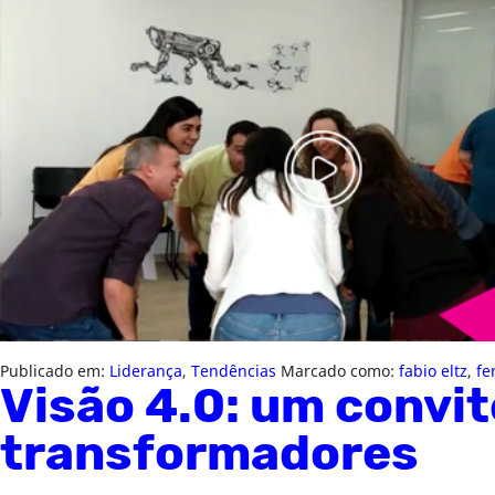
Publicado em:
Liderança
,
Tendências
Marcado como:
fabio eltz
,
fe
Visão 4.0: um convit
transformadores