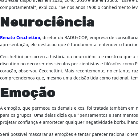
vão estar disponíveis em 2030, 2040, 2050 e até em 2060. “Esse é
comportamental”, explicou. “Se nos anos 1900 o conhecimento le
Neurociência
Renato Cecchettini
, diretor da BADU+COP, empresa de consultori
apresentação, ele destacou que é fundamental entender o funci
Cecchettini percorreu a história da neurociência e mostrou que a
discutido no decorrer dos séculos por cientistas e filósofos como 
coração, observou Cecchettini. Mais recentemente, no entanto, ra
compreendemos que, mesmo uma decisão tida como racional, tem 
Emoção
A emoção, que permeou os demais eixos, foi tratada também em 
para os grupos. Uma delas dizia que “pensamentos e sentimentos di
projetar confiança e amortecer qualquer negatividade borbulhan
Será possível mascarar as emoções e tentar parecer racional o te