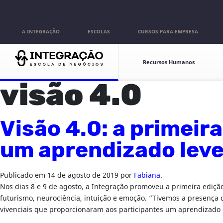
Pular para o conteúdo
A INTEGRAÇÃO
ESCOLAS
CURSOS PARA EMPRESA
Escolas
Recursos Humanos
visão 4.0
Visão 4.0: a primeir
um aprendizado leve 
Publicado em
14 de agosto de 2019
por
Fabiana
.
Nos dias 8 e 9 de agosto, a Integração promoveu a primeira ediçã
futurismo, neurociência, intuição e emoção. “Tivemos a presença 
vivenciais que proporcionaram aos participantes um aprendizado le