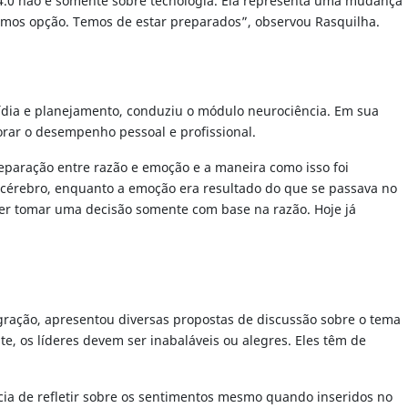
o 4.0 não é somente sobre tecnologia. Ela representa uma mudança
temos opção. Temos de estar preparados”, observou Rasquilha.
ídia e planejamento, conduziu o módulo neurociência. Em sua
rar o desempenho pessoal e profissional.
eparação entre razão e emoção e a maneira como isso foi
 do cérebro, enquanto a emoção era resultado do que se passava no
íder tomar uma decisão somente com base na razão. Hoje já
egração, apresentou diversas propostas de discussão sobre o tema
e, os líderes devem ser inabaláveis ou alegres. Eles têm de
cia de refletir sobre os sentimentos mesmo quando inseridos no