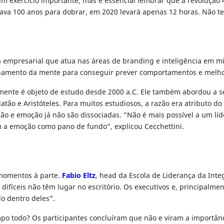
 um exercício importante, mas é essencial lembrar que a revoluçã
vava 100 anos para dobrar, em 2020 levará apenas 12 horas. Não 
a empresarial que atua nas áreas de branding e inteligência em m
onamento da mente para conseguir prever comportamentos e melho
 mente é objeto de estudo desde 2000 a.C. Ele também abordou a s
Platão e Aristóteles. Para muitos estudiosos, a razão era atributo
zão e emoção já não são dissociadas. “Não é mais possível a um l
a emoção como pano de fundo”, explicou Cecchettini.
momentos à parte.
Fabio Eltz
, head da Escola de Liderança da Int
fíceis não têm lugar no escritório. Os executivos e, principalment
do dentro deles”.
mpo todo? Os participantes concluíram que não e viram a importân