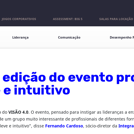
JOGOS CORPORATIVOS
ASSESSMENT: BIG 5
SALAS PARA LOCAÇÃO
Liderança
Comunicação
Desempenho P
a edição do evento pr
e intuitivo
o do
VISÃO 4.0
. O evento, pensado para instigar as lideranças a en
de um grupo muito interessante de profissionais de diferentes for
ve e intuitivo”, disse
Fernando Cardoso
, sócio-diretor da
Integr