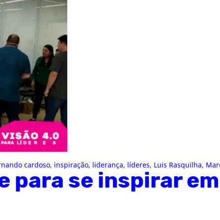
rnando cardoso
,
inspiração
,
liderança
,
líderes
,
Luis Rasquilha
,
Marc
e para se inspirar em