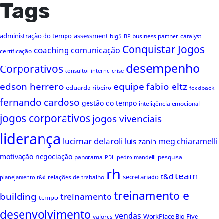
Tags
administração do tempo
assessment
big5
business partner
catalyst
BP
Conquistar Jogos
coaching
comunicação
certificação
desempenho
Corporativos
consultor interno
crise
edson herrero
equipe
fabio eltz
eduardo ribeiro
feedback
fernando cardoso
gestão do tempo
inteligência emocional
jogos corporativos
jogos vivenciais
liderança
lucimar delaroli
meg chiaramelli
luis zanin
motivação
negociação
panorama
pesquisa
PDL
pedro mandelli
rh
team
t&d
secretariado
relações de trabalho
planejamento t&d
treinamento e
building
treinamento
tempo
desenvolvimento
vendas
WorkPlace Big Five
valores