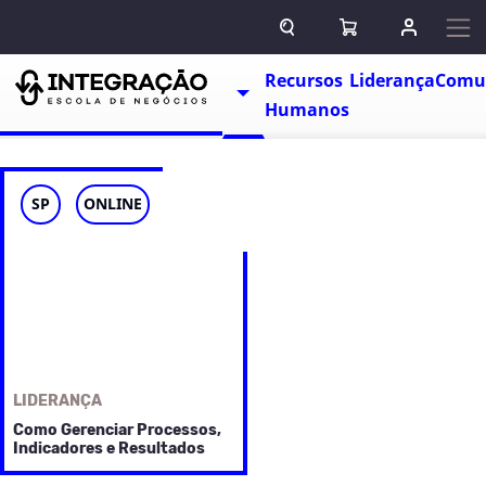
Pular para o conteúdo
ABRIR CAMPO DE BUSCA
ABRIR CARRINHO
ENTRAR O
Escolas
Recursos
Liderança
Comu
TOGGLE DROPDOWN
Humanos
SP
ONLINE
LIDERANÇA
Como Gerenciar Processos,
Indicadores e Resultados
Entenda o que são