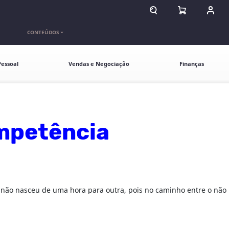
ABRIR CAMPO DE BU
ABRIR CARR
ENTR
CONTEÚDOS
essoal
Vendas e Negociação
Finanças
ompetência
 não nasceu de uma hora para outra, pois no caminho entre o não