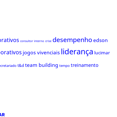
desempenho
rativos
edson
consultor interno
crise
liderança
porativos
jogos vivenciais
lucimar
team building
treinamento
t&d
ecretariado
tempo
AR