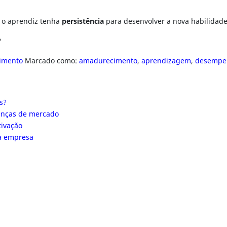
 o aprendiz tenha
persistência
para desenvolver a nova habilidade
?
vimento
Marcado como:
amadurecimento
,
aprendizagem
,
desempe
s?
danças de mercado
tivação
da empresa