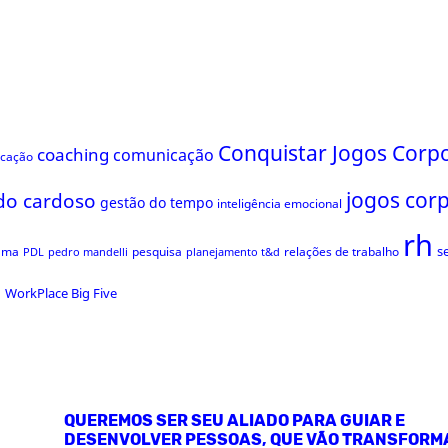
Conquistar Jogos Corpo
coaching
comunicação
ficação
jogos cor
do cardoso
gestão do tempo
inteligência emocional
rh
s
ama
pesquisa
relações de trabalho
PDL
pedro mandelli
planejamento t&d
s
WorkPlace Big Five
QUEREMOS SER SEU ALIADO PARA GUIAR E
DESENVOLVER PESSOAS, QUE VÃO TRANSFORM