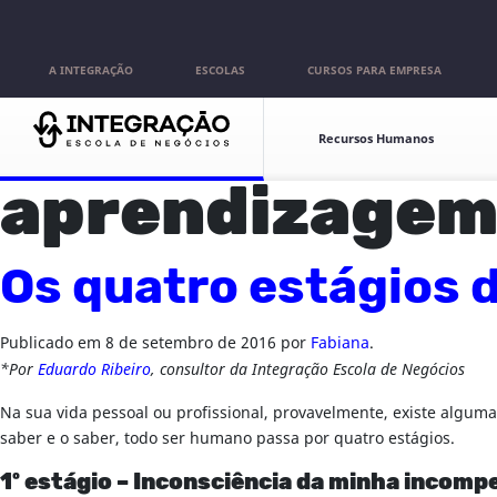
Pular para o conteúdo
A INTEGRAÇÃO
ESCOLAS
CURSOS PARA EMPRESA
Escolas
Recursos Humanos
aprendizage
Os quatro estágios 
Publicado em
8 de setembro de 2016
por
Fabiana
.
*Por
Eduardo Ribeiro
, consultor da Integração Escola de Negócios
Na sua vida pessoal ou profissional, provavelmente, existe algu
saber e o saber, todo ser humano passa por quatro estágios.
1º estágio – Inconsciência da minha incomp