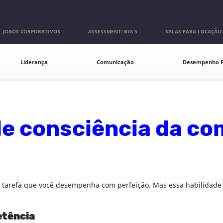
JOGOS CORPORATIVOS
ASSESSMENT: BIG 5
SALAS PARA LOCAÇÃO
Liderança
Comunicação
Desempenho P
m
de consciência da c
ma tarefa que você desempenha com perfeição. Mas essa habilidade
etência