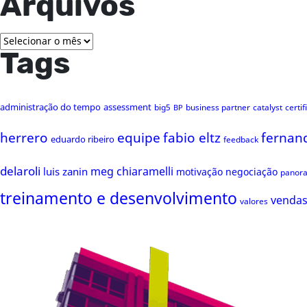
Arquivos
Arquivos
Tags
administração do tempo
assessment
big5
business partner
catalyst
certi
BP
herrero
equipe
fabio eltz
fernan
eduardo ribeiro
feedback
delaroli
meg chiaramelli
luis zanin
motivação
negociação
panor
treinamento e desenvolvimento
venda
valores