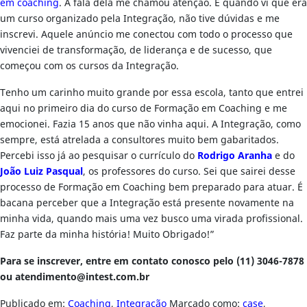
em coaching
. A fala dela me chamou atenção. E quando vi que era
um curso organizado pela Integração, não tive dúvidas e me
inscrevi. Aquele anúncio me conectou com todo o processo que
vivenciei de transformação, de liderança e de sucesso, que
começou com os cursos da Integração.
Tenho um carinho muito grande por essa escola, tanto que entrei
aqui no primeiro dia do curso de Formação em Coaching e me
emocionei. Fazia 15 anos que não vinha aqui. A Integração, como
sempre, está atrelada a consultores muito bem gabaritados.
Percebi isso já ao pesquisar o currículo do
Rodrigo Aranha
e do
João Luiz Pasqual
, os professores do curso. Sei que sairei desse
processo de Formação em Coaching bem preparado para atuar. É
bacana perceber que a Integração está presente novamente na
minha vida, quando mais uma vez busco uma virada profissional.
Faz parte da minha história! Muito Obrigado!”
Para se inscrever, entre em contato conosco pelo (11) 3046-7878
ou
atendimento@intest.com.br
Publicado em:
Coaching
,
Integração
Marcado como:
case
,