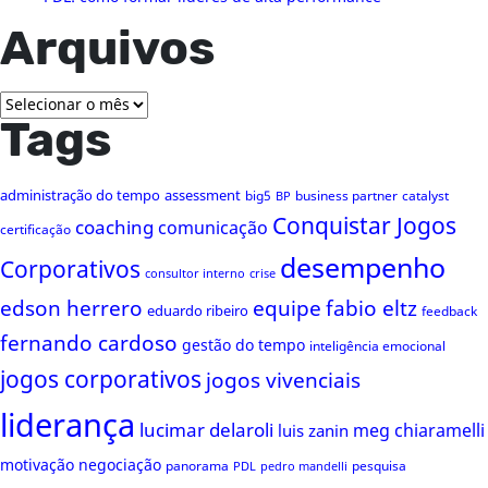
Arquivos
Arquivos
Tags
administração do tempo
assessment
big5
business partner
catalyst
BP
Conquistar Jogos
coaching
comunicação
certificação
desempenho
Corporativos
consultor interno
crise
edson herrero
equipe
fabio eltz
eduardo ribeiro
feedback
fernando cardoso
gestão do tempo
inteligência emocional
jogos corporativos
jogos vivenciais
liderança
lucimar delaroli
meg chiaramelli
luis zanin
motivação
negociação
panorama
pesquisa
PDL
pedro mandelli