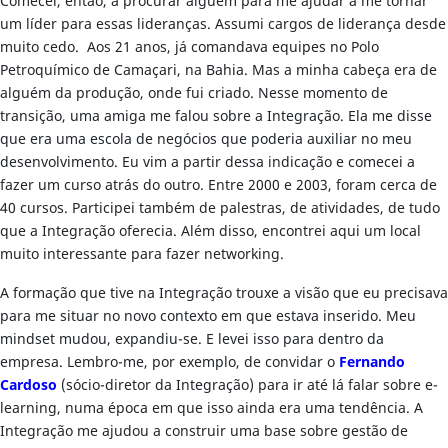
Comecei, então, a procurar alguém para me ajudar a me tornar
um líder para essas lideranças. Assumi cargos de liderança desde
muito cedo. Aos 21 anos, já comandava equipes no Polo
Petroquímico de Camaçari, na Bahia. Mas a minha cabeça era de
alguém da produção, onde fui criado. Nesse momento de
transição, uma amiga me falou sobre a Integração. Ela me disse
que era uma escola de negócios que poderia auxiliar no meu
desenvolvimento. Eu vim a partir dessa indicação e comecei a
fazer um curso atrás do outro. Entre 2000 e 2003, foram cerca de
40 cursos. Participei também de palestras, de atividades, de tudo
que a Integração oferecia. Além disso, encontrei aqui um local
muito interessante para fazer networking.
A formação que tive na Integração trouxe a visão que eu precisava
para me situar no novo contexto em que estava inserido. Meu
mindset mudou, expandiu-se. E levei isso para dentro da
empresa. Lembro-me, por exemplo, de convidar o
Fernando
Cardoso
(sócio-diretor da Integração) para ir até lá falar sobre e-
learning, numa época em que isso ainda era uma tendência. A
Integração me ajudou a construir uma base sobre gestão de