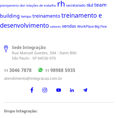
rh
team
t&d
secretariado
relações de trabalho
planejamento t&d
treinamento e
building
treinamento
tempo
desenvolvimento
vendas
WorkPlace Big Five
valores
Sede Integração
Rua Manuel Guedes, 504 - Itaim Bibi
São Paulo - SP 04536-070
98988 5935
3046 7878
11
11
atendimento@integracao.com.br
Grupo Integração: