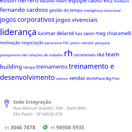
edson herrero
equipe
fabio eltz
eduardo ribeiro
feedback
fernando cardoso
gestão do tempo
inteligência emocional
jogos corporativos
jogos vivenciais
liderança
lucimar delaroli
meg chiaramelli
luis zanin
motivação
negociação
panorama
pesquisa
PDL
pedro mandelli
rh
team
t&d
secretariado
relações de trabalho
planejamento t&d
treinamento e
building
treinamento
tempo
desenvolvimento
vendas
WorkPlace Big Five
valores
Sede Integração
Rua Manuel Guedes, 504 - Itaim Bibi
São Paulo - SP 04536-070
98988 5935
3046 7878
11
11