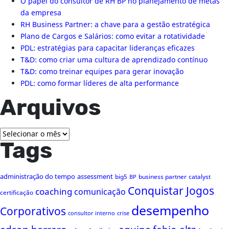
O papel do consultor de RH BP no planejamento de metas
da empresa
RH Business Partner: a chave para a gestão estratégica
Plano de Cargos e Salários: como evitar a rotatividade
PDL: estratégias para capacitar lideranças eficazes
T&D: como criar uma cultura de aprendizado contínuo
T&D: como treinar equipes para gerar inovação
PDL: como formar líderes de alta performance
Arquivos
Arquivos
Tags
administração do tempo
assessment
big5
business partner
catalyst
BP
Conquistar Jogos
coaching
comunicação
certificação
desempenho
Corporativos
consultor interno
crise