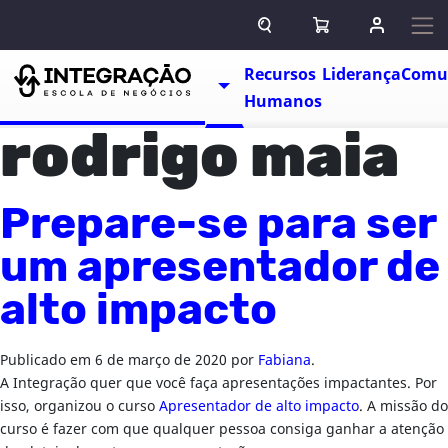
Pular para o conteúdo
ABRIR CAMPO DE BUSCA
ABRIR CARRINHO
ENTRAR O
Escolas
Recursos
Liderança
Comu
TOGGLE DROPDOWN
Humanos
rodrigo maia
Prepare-se para ser
um apresentador de
alto impacto
Publicado em
6 de março de 2020
por
Fabiana
.
A Integração quer que você faça apresentações impactantes. Por
isso, organizou o curso
Apresentador de alto impacto
. A missão do
curso é fazer com que qualquer pessoa consiga ganhar a atenção