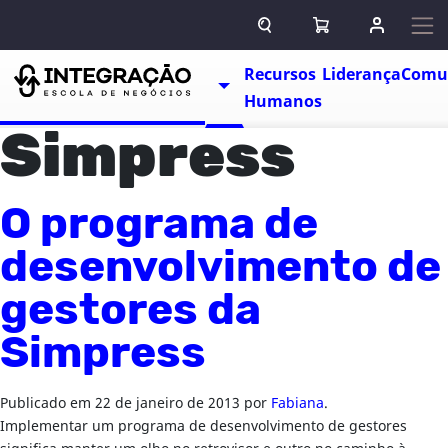
Pular para o conteúdo
ABRIR CAMPO DE BUSCA
ABRIR CARRINHO
ENTRAR O
Escolas
Recursos
Liderança
Comu
TOGGLE DROPDOWN
Humanos
Simpress
O programa de
desenvolvimento de
gestores da
Simpress
Publicado em
22 de janeiro de 2013
por
Fabiana
.
Implementar um programa de desenvolvimento de gestores