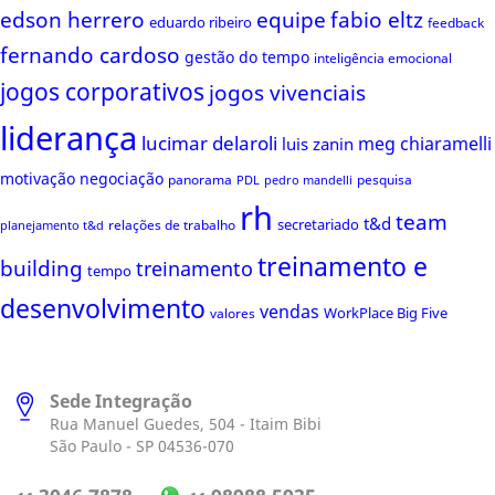
edson herrero
equipe
fabio eltz
eduardo ribeiro
feedback
fernando cardoso
gestão do tempo
inteligência emocional
jogos corporativos
jogos vivenciais
liderança
lucimar delaroli
meg chiaramelli
luis zanin
motivação
negociação
panorama
pesquisa
PDL
pedro mandelli
rh
team
t&d
secretariado
relações de trabalho
planejamento t&d
treinamento e
building
treinamento
tempo
desenvolvimento
vendas
WorkPlace Big Five
valores
Sede Integração
Rua Manuel Guedes, 504 - Itaim Bibi
São Paulo - SP 04536-070