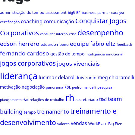
administração do tempo
assessment
big5
business partner
catalyst
BP
Conquistar Jogos
coaching
comunicação
certificação
desempenho
Corporativos
consultor interno
crise
edson herrero
equipe
fabio eltz
eduardo ribeiro
feedback
fernando cardoso
gestão do tempo
inteligência emocional
jogos corporativos
jogos vivenciais
liderança
lucimar delaroli
meg chiaramelli
luis zanin
motivação
negociação
panorama
pesquisa
PDL
pedro mandelli
rh
team
t&d
secretariado
relações de trabalho
planejamento t&d
treinamento e
building
treinamento
tempo
desenvolvimento
vendas
WorkPlace Big Five
valores