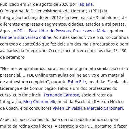
Publicado em
21 de agosto de 2020
por
Fabiana
.
O Programa de Desenvolvimento de Liderança (PDL) da
Integração foi lançado em 2012 e já teve mais de 3 mil alunos, de
diferentes empresas e segmentos, cidades, estados e até países.
Agora,
o PDL – Para Líder de Pessoas, Processos e Metas
ganhou
também sua versão online
. As aulas são ao vivo e o curso continua
com todo o conteúdo que fez dele um dos mais procurados e bem
avaliados da Integração. O curso acontecerá entre os dias 1º e 30
de setembro
“Nós nos empenhamos para construir algo muito similar ao curso
presencial. O PDL Online tem aulas online ao vivo e um material
de autoestudo completo”, garante
Fabio Eltz
, head das Escolas de
Liderança e de Comunicação. Fabio é um dos professores do
curso, cujo time inclui
Fernando Cardoso
, sócio-diretor da
Integração,
Meg Chiaramelli
, head da Escola de RH e do Núcleo
de Coach, e os consultores
Vivien Chivalski
e
Marcelo Carbonari
.
Aspectos operacionais do dia a dia no trabalho ainda ocupam
muito da rotina dos líderes. A estratégia do PDL, portanto, é fazer