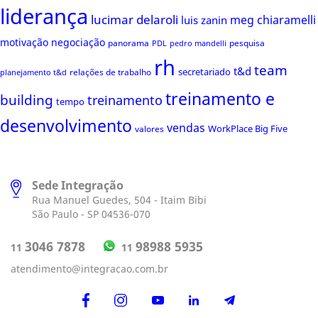
liderança
lucimar delaroli
meg chiaramelli
luis zanin
motivação
negociação
panorama
pesquisa
PDL
pedro mandelli
rh
team
t&d
secretariado
relações de trabalho
planejamento t&d
treinamento e
building
treinamento
tempo
desenvolvimento
vendas
WorkPlace Big Five
valores
Sede Integração
Rua Manuel Guedes, 504 - Itaim Bibi
São Paulo - SP 04536-070
98988 5935
3046 7878
11
11
atendimento@integracao.com.br