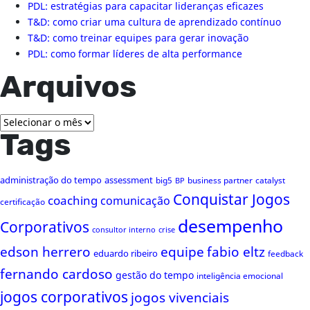
PDL: estratégias para capacitar lideranças eficazes
T&D: como criar uma cultura de aprendizado contínuo
T&D: como treinar equipes para gerar inovação
PDL: como formar líderes de alta performance
Arquivos
Arquivos
Tags
administração do tempo
assessment
big5
business partner
catalyst
BP
Conquistar Jogos
coaching
comunicação
certificação
desempenho
Corporativos
consultor interno
crise
edson herrero
equipe
fabio eltz
eduardo ribeiro
feedback
fernando cardoso
gestão do tempo
inteligência emocional
jogos corporativos
jogos vivenciais