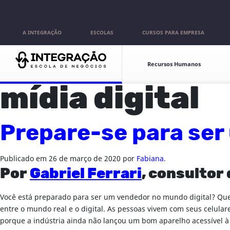
Pular para o conteúdo
A INTEGRAÇÃO
ESCOLAS
CURSOS PARA EMPRESA
Escolas
Recursos Humanos
mídia digital
Prepare-se para ser
Publicado em
26 de março de 2020
por
Fabiana
.
Por
Gabriel Ferrari
, consultor
Você está preparado para ser um vendedor no mundo digital? Que
entre o mundo real e o digital. As pessoas vivem com seus celul
porque a indústria ainda não lançou um bom aparelho acessível à