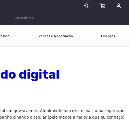
ABRIR CAMPO DE BU
ABRIR CARR
ENTR
CONTEÚDOS
essoal
Vendas e Negociação
Finanças
do digital
ital em que vivemos. Atualmente não existe mais uma separação
 banho olhando o celular (pelo menos a maioria que eu conheço),