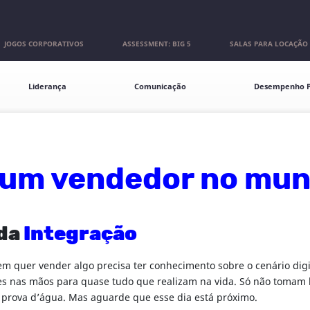
JOGOS CORPORATIVOS
ASSESSMENT: BIG 5
SALAS PARA LOCAÇÃO
Liderança
Comunicação
Desempenho P
 um vendedor no mun
 da
Integração
m quer vender algo precisa ter conhecimento sobre o cenário dig
ares nas mãos para quase tudo que realizam na vida. Só não tomam
 prova d’água. Mas aguarde que esse dia está próximo.