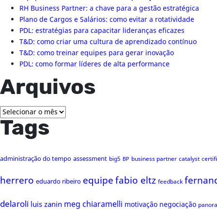
RH Business Partner: a chave para a gestão estratégica
Plano de Cargos e Salários: como evitar a rotatividade
PDL: estratégias para capacitar lideranças eficazes
T&D: como criar uma cultura de aprendizado contínuo
T&D: como treinar equipes para gerar inovação
PDL: como formar líderes de alta performance
Arquivos
Arquivos
Tags
administração do tempo
assessment
big5
business partner
catalyst
certi
BP
herrero
equipe
fabio eltz
fernan
eduardo ribeiro
feedback
delaroli
meg chiaramelli
luis zanin
motivação
negociação
panor