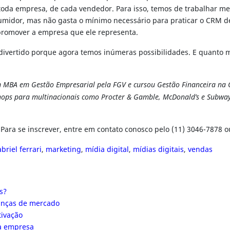
 toda empresa, de cada vendedor. Para isso, temos de trabalhar me
umidor, mas não gasta o mínimo necessário para praticar o CRM d
 promover a empresa que ele representa.
divertido porque agora temos inúmeras possibilidades. E quanto m
MBA em Gestão Empresarial pela FGV e cursou Gestão Financeira na Co
kshops para multinacionais como Procter & Gamble, McDonald’s e Subw
 Para se inscrever, entre em contato conosco pelo (11) 3046-7878 
briel ferrari
,
marketing
,
mídia digital
,
mídias digitais
,
vendas
s?
danças de mercado
tivação
da empresa