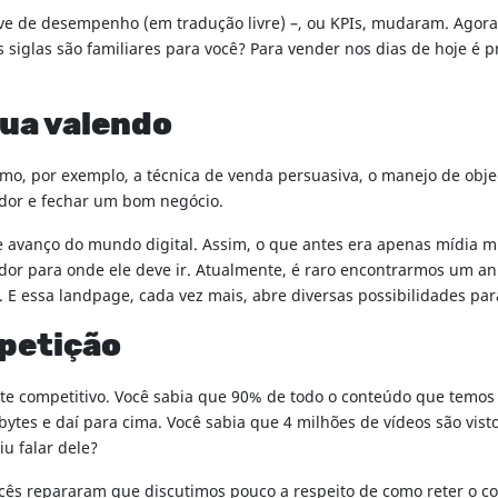
ve de desempenho (em tradução livre) –, ou KPIs, mudaram. Agora
s siglas são familiares para você? Para vender nos dias de hoje é 
nua valendo
mo, por exemplo, a técnica de venda persuasiva, o manejo de objeç
dor e fechar um bom negócio.
 avanço do mundo digital. Assim, o que antes era apenas mídia m
idor para onde ele deve ir. Atualmente, é raro encontrarmos um 
. E essa landpage, cada vez mais, abre diversas possibilidades pa
ompetição
te competitivo. Você sabia que 90% de todo o conteúdo que temos
ytes e daí para cima. Você sabia que 4 milhões de vídeos são vis
uviu falar dele?
ês repararam que discutimos pouco a respeito de como reter o con