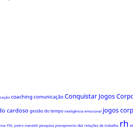
Conquistar Jogos Corpo
coaching
comunicação
ficação
jogos cor
do cardoso
gestão do tempo
inteligência emocional
rh
s
ama
pesquisa
relações de trabalho
PDL
pedro mandelli
planejamento t&d