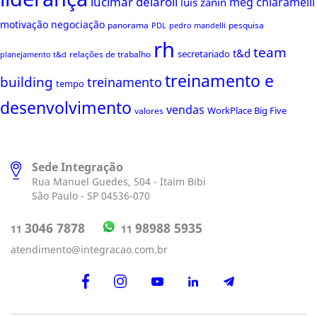
lucimar delaroli
meg chiaramelli
luis zanin
motivação
negociação
panorama
pesquisa
PDL
pedro mandelli
rh
team
t&d
secretariado
relações de trabalho
planejamento t&d
treinamento e
building
treinamento
tempo
desenvolvimento
vendas
WorkPlace Big Five
valores
Sede Integração
Rua Manuel Guedes, 504 - Itaim Bibi
São Paulo - SP 04536-070
98988 5935
3046 7878
11
11
atendimento@integracao.com.br