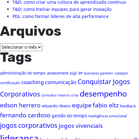
T&D: como criar uma cultura de aprendizado contínuo
T&D: como treinar equipes para gerar inovação
PDL: como formar líderes de alta performance
Arquivos
Arquivos
Tags
administração do tempo
assessment
big5
business partner
catalyst
BP
Conquistar Jogos
coaching
comunicação
certificação
desempenho
Corporativos
consultor interno
crise
edson herrero
equipe
fabio eltz
eduardo ribeiro
feedback
fernando cardoso
gestão do tempo
inteligência emocional
jogos corporativos
jogos vivenciais
liderança