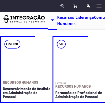
Pular para o conteúdo
ABRIR CAMPO DE BUSCA
ABRIR CARRINHO
ENTRAR O
Escolas
Recursos
Liderança
Comu
TOGGLE DROPDOWN
Humanos
ONLINE
SP
RECURSOS HUMANOS
Formação
RECURSOS HUMANOS
Desenvolvimento de Analista
em Administração de
Formação do Profissional de
Pessoal
Administração de Pessoal
A área de Administração
A crescente complexidade da