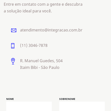
ferramenta de apoio,
para otimizar
Entre em contato com a gente e descubra
atividades, apoiar a tomada de
decisão, aumentar a
a solução ideal para você.
produtividade e organizar
processos
, sempre com a
supervisão técnica do profissional,
SAIBA MAIS
pensamento crítico e atenção à
segurança e à confidencialidade
atendimento@integracao.com.br
das informações.
(11) 3046-7878
R. Manuel Guedes, 504
Itaim Bibi - São Paulo
NOME
SOBRENOME