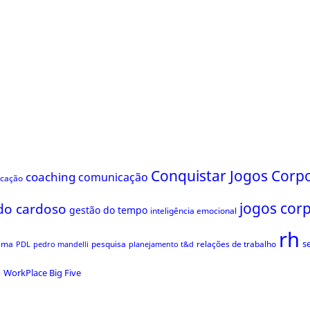
Conquistar Jogos Corpo
coaching
comunicação
ficação
jogos cor
do cardoso
gestão do tempo
inteligência emocional
rh
s
ama
pesquisa
relações de trabalho
PDL
pedro mandelli
planejamento t&d
s
WorkPlace Big Five