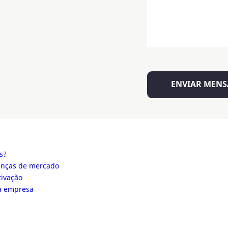
s?
danças de mercado
tivação
da empresa