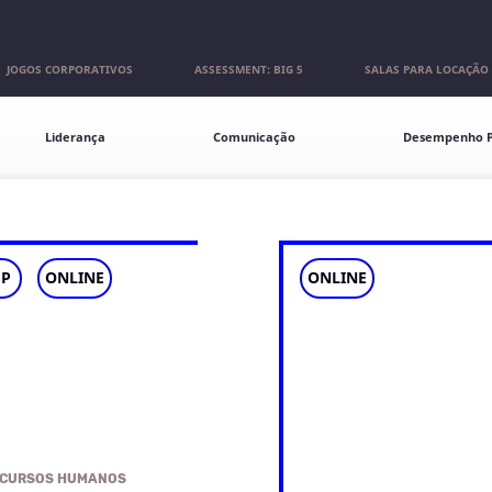
JOGOS CORPORATIVOS
ASSESSMENT: BIG 5
SALAS PARA LOCAÇÃO
Liderança
Comunicação
Desempenho P
SP
ONLINE
ONLINE
CURSOS HUMANOS