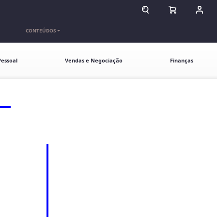
ABRIR CAMPO DE BU
ABRIR CARR
ENTR
CONTEÚDOS
essoal
Vendas e Negociação
Finanças