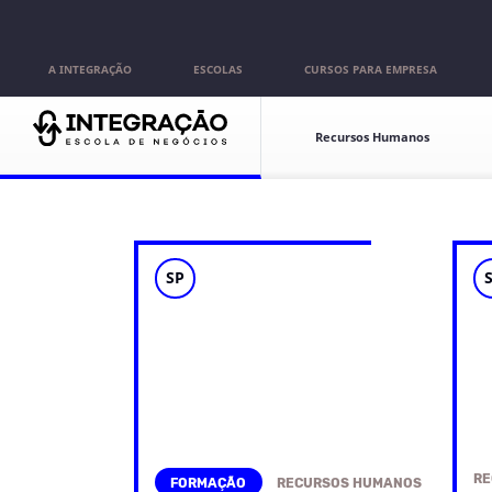
Pular para o conteúdo
A INTEGRAÇÃO
ESCOLAS
CURSOS PARA EMPRESA
Escolas
Recursos Humanos
SP
RE
FORMAÇÃO
RECURSOS HUMANOS