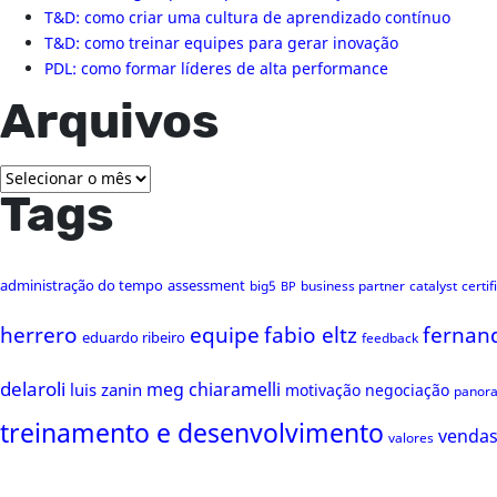
T&D: como criar uma cultura de aprendizado contínuo
T&D: como treinar equipes para gerar inovação
PDL: como formar líderes de alta performance
Arquivos
Arquivos
Tags
administração do tempo
assessment
big5
business partner
catalyst
certi
BP
herrero
equipe
fabio eltz
fernan
eduardo ribeiro
feedback
delaroli
meg chiaramelli
luis zanin
motivação
negociação
panor
treinamento e desenvolvimento
venda
valores