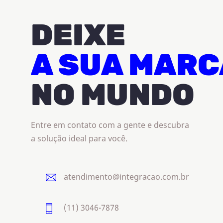
DEIXE
A SUA MARC
NO MUNDO
Entre em contato com a gente e descubra
a solução ideal para você.
atendimento@integracao.com.br
(11) 3046-7878