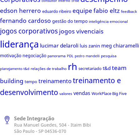
consultor interno
crise
edson herrero
equipe
fabio eltz
eduardo ribeiro
feedback
fernando cardoso
gestão do tempo
inteligência emocional
jogos corporativos
jogos vivenciais
liderança
lucimar delaroli
meg chiaramelli
luis zanin
motivação
negociação
panorama
pesquisa
PDL
pedro mandelli
rh
team
t&d
secretariado
relações de trabalho
planejamento t&d
treinamento e
building
treinamento
tempo
desenvolvimento
vendas
WorkPlace Big Five
valores
Sede Integração
Rua Manuel Guedes, 504 - Itaim Bibi
São Paulo - SP 04536-070