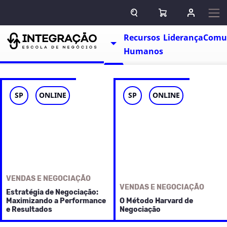
Pular para o conteúdo
ABRIR CAMPO DE BUSCA
ABRIR CARRINHO
ENTRAR O
Escolas
Recursos
Liderança
Comu
TOGGLE DROPDOWN
Humanos
SP
ONLINE
SP
ONLINE
VENDAS E NEGOCIAÇÃO
VENDAS E NEGOCIAÇÃO
Estratégia de Negociação:
Maximizando a Performance
O Método Harvard de
e Resultados
Negociação
As
negociações
são
No Curso de Negociação,