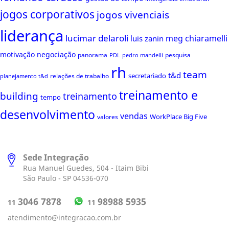
jogos corporativos
jogos vivenciais
liderança
lucimar delaroli
meg chiaramelli
luis zanin
motivação
negociação
panorama
pesquisa
PDL
pedro mandelli
rh
team
t&d
secretariado
relações de trabalho
planejamento t&d
treinamento e
building
treinamento
tempo
desenvolvimento
vendas
WorkPlace Big Five
valores
Sede Integração
Rua Manuel Guedes, 504 - Itaim Bibi
São Paulo - SP 04536-070
98988 5935
3046 7878
11
11
atendimento@integracao.com.br