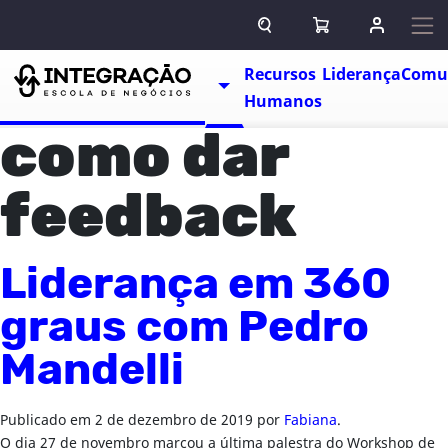
Pular para o conteúdo
ABRIR CAMPO DE BUSCA
ABRIR CARRINHO
ENTRAR O
Escolas
Recursos
Liderança
Comu
TOGGLE DROPDOWN
Humanos
como dar
feedback
Liderança em 360
graus com Pedro
Mandelli
Publicado em
2 de dezembro de 2019
por
Fabiana
.
O dia 27 de novembro marcou a última palestra do Workshop de