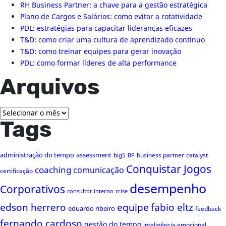
RH Business Partner: a chave para a gestão estratégica
Plano de Cargos e Salários: como evitar a rotatividade
PDL: estratégias para capacitar lideranças eficazes
T&D: como criar uma cultura de aprendizado contínuo
T&D: como treinar equipes para gerar inovação
PDL: como formar líderes de alta performance
Arquivos
Arquivos
Tags
administração do tempo
assessment
big5
business partner
catalyst
BP
Conquistar Jogos
coaching
comunicação
certificação
desempenho
Corporativos
consultor interno
crise
edson herrero
equipe
fabio eltz
eduardo ribeiro
feedback
fernando cardoso
gestão do tempo
inteligência emocional