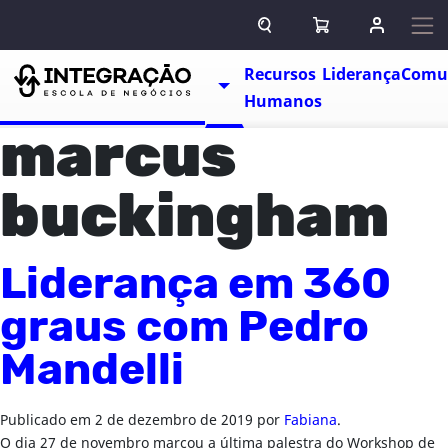
Pular para o conteúdo
ABRIR CAMPO DE BUSCA
ABRIR CARRINHO
ENTRAR O
Escolas
Recursos
Liderança
Comu
TOGGLE DROPDOWN
Humanos
marcus
buckingham
Liderança em 360
graus com Pedro
Mandelli
Publicado em
2 de dezembro de 2019
por
Fabiana
.
O dia 27 de novembro marcou a última palestra do Workshop de