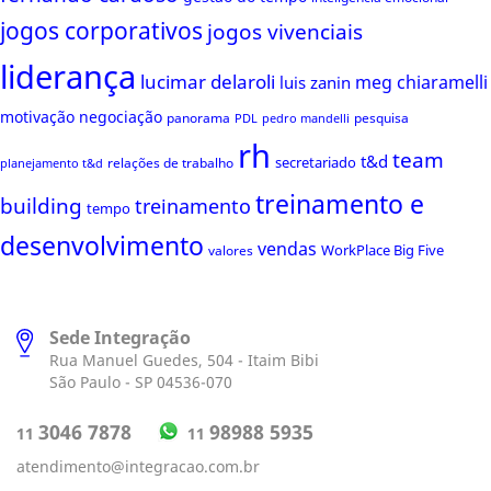
jogos corporativos
jogos vivenciais
liderança
lucimar delaroli
meg chiaramelli
luis zanin
motivação
negociação
panorama
pesquisa
PDL
pedro mandelli
rh
team
t&d
secretariado
relações de trabalho
planejamento t&d
treinamento e
building
treinamento
tempo
desenvolvimento
vendas
WorkPlace Big Five
valores
Sede Integração
Rua Manuel Guedes, 504 - Itaim Bibi
São Paulo - SP 04536-070
98988 5935
3046 7878
11
11
atendimento@integracao.com.br