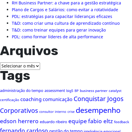
RH Business Partner: a chave para a gestão estratégica
Plano de Cargos e Salários: como evitar a rotatividade
PDL: estratégias para capacitar lideranças eficazes
T&D: como criar uma cultura de aprendizado contínuo
T&D: como treinar equipes para gerar inovação
PDL: como formar líderes de alta performance
Arquivos
Arquivos
Tags
administração do tempo
assessment
big5
business partner
catalyst
BP
Conquistar Jogos
coaching
comunicação
certificação
desempenho
Corporativos
consultor interno
crise
edson herrero
equipe
fabio eltz
eduardo ribeiro
feedback
fernando cardoso
gestão do tempo
inteligência emocional