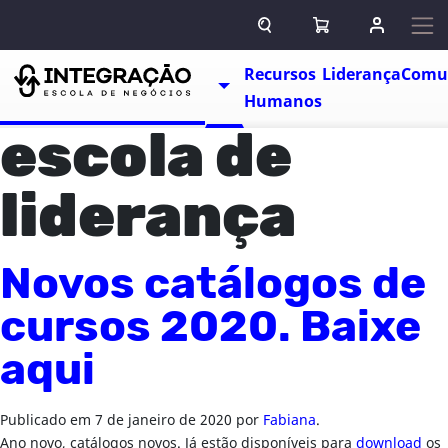
Pular para o conteúdo
ABRIR CAMPO DE BUSCA
ABRIR CARRINHO
ENTRAR O
Escolas
Recursos
Liderança
Comu
TOGGLE DROPDOWN
Humanos
escola de
liderança
Novos catálogos de
cursos 2020. Baixe
aqui
Publicado em
7 de janeiro de 2020
por
Fabiana
.
Ano novo, catálogos novos. Já estão disponíveis para
download
os