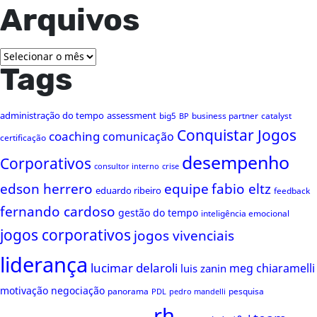
Arquivos
Arquivos
Tags
administração do tempo
assessment
big5
business partner
catalyst
BP
Conquistar Jogos
coaching
comunicação
certificação
desempenho
Corporativos
consultor interno
crise
edson herrero
equipe
fabio eltz
eduardo ribeiro
feedback
fernando cardoso
gestão do tempo
inteligência emocional
jogos corporativos
jogos vivenciais
liderança
lucimar delaroli
meg chiaramelli
luis zanin
motivação
negociação
panorama
pesquisa
PDL
pedro mandelli
rh