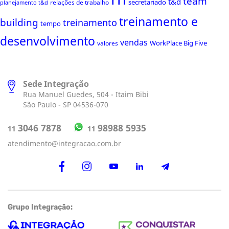
team
t&d
secretariado
relações de trabalho
planejamento t&d
treinamento e
building
treinamento
tempo
desenvolvimento
vendas
WorkPlace Big Five
valores
Sede Integração
Rua Manuel Guedes, 504 - Itaim Bibi
São Paulo - SP 04536-070
98988 5935
3046 7878
11
11
atendimento@integracao.com.br
Grupo Integração: