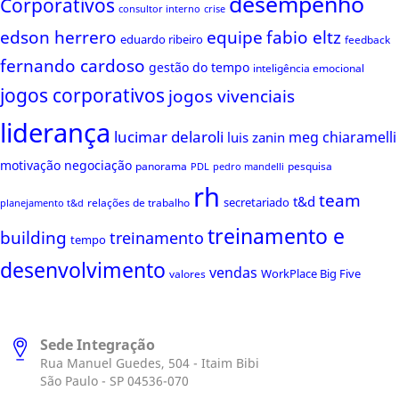
desempenho
Corporativos
consultor interno
crise
edson herrero
equipe
fabio eltz
eduardo ribeiro
feedback
fernando cardoso
gestão do tempo
inteligência emocional
jogos corporativos
jogos vivenciais
liderança
lucimar delaroli
meg chiaramelli
luis zanin
motivação
negociação
panorama
pesquisa
PDL
pedro mandelli
rh
team
t&d
secretariado
relações de trabalho
planejamento t&d
treinamento e
building
treinamento
tempo
desenvolvimento
vendas
WorkPlace Big Five
valores
Sede Integração
Rua Manuel Guedes, 504 - Itaim Bibi
São Paulo - SP 04536-070