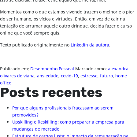
isso se distraia, relaxe, evite aquilo que lhe faz mal.
Momentos como o que estamos vivendo trazem o melhor e o pior
do ser humano, os vícios e virtudes. Então, em vez de cair na
tentação de arrumar aquele outro drinque, decida fazer o curso
online que você sempre quis.
Texto publicado originalmente no
Linkedin da autora
.
Publicado em:
Desempenho Pessoal
Marcado como:
alexandra
olivares de viana
,
ansiedade
,
covid-19
,
estresse
,
futuro
,
home
office
Posts recentes
Por que alguns profissionais fracassam ao serem
promovidos?
Upskilling e Reskilling: como preparar a empresa para
mudanças de mercado
Estrutura de cargos justa: o impacto da remuneração na