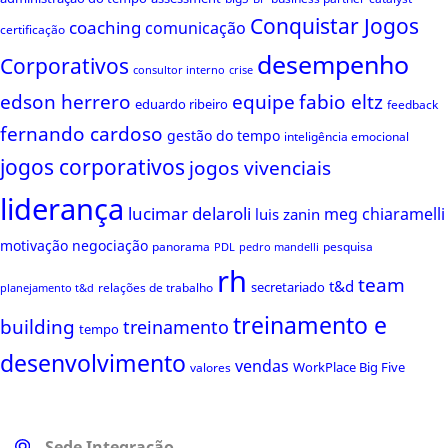
Conquistar Jogos
coaching
comunicação
certificação
desempenho
Corporativos
consultor interno
crise
edson herrero
equipe
fabio eltz
eduardo ribeiro
feedback
fernando cardoso
gestão do tempo
inteligência emocional
jogos corporativos
jogos vivenciais
liderança
lucimar delaroli
meg chiaramelli
luis zanin
motivação
negociação
panorama
pesquisa
PDL
pedro mandelli
rh
team
t&d
secretariado
relações de trabalho
planejamento t&d
treinamento e
building
treinamento
tempo
desenvolvimento
vendas
WorkPlace Big Five
valores