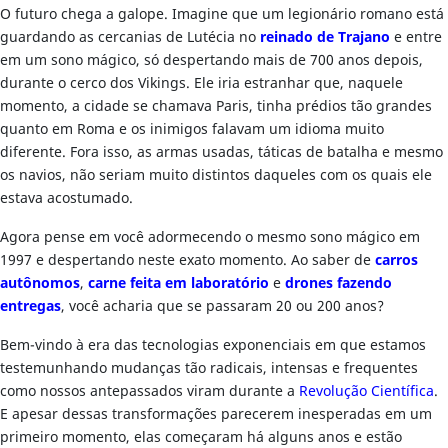
O futuro chega a galope. Imagine que um legionário romano está
guardando as cercanias de Lutécia no
reinado de Trajano
e entre
em um sono mágico, só despertando mais de 700 anos depois,
durante o cerco dos Vikings. Ele iria estranhar que, naquele
momento, a cidade se chamava Paris, tinha prédios tão grandes
quanto em Roma e os inimigos falavam um idioma muito
diferente. Fora isso, as armas usadas, táticas de batalha e mesmo
os navios, não seriam muito distintos daqueles com os quais ele
estava acostumado.
Agora pense em você adormecendo o mesmo sono mágico em
1997 e despertando neste exato momento. Ao saber de
carros
autônomos
,
carne feita em laboratório
e
drones fazendo
entregas
, você acharia que se passaram 20 ou 200 anos?
Bem-vindo à era das tecnologias exponenciais em que estamos
testemunhando mudanças tão radicais, intensas e frequentes
como nossos antepassados viram durante a
Revolução Científica
.
E apesar dessas transformações parecerem inesperadas em um
primeiro momento, elas começaram há alguns anos e estão