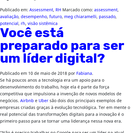
Publicado em:
Assessment
,
RH
Marcado como:
assessment
,
avaliação
,
desempenho
,
futuro
,
meg chiaramelli
,
passado
,
potencial
,
rh
,
visão sistêmica
Você está
preparado para ser
um líder digital?
Publicado em
10 de maio de 2018
por
Fabiana
.
Se há poucos anos a tecnologia era um apoio para o
desenvolvimento do trabalho, hoje ela é parte da força
competitiva que impulsiona a invenção de novos modelos de
negócios.
Airbnb
e
Uber
são dois dos principais exemplos de
empresas criadas graças à evolução tecnológica. Ter em mente o
real potencial das transformações digitais para a inovação é o
primeiro passo para se tornar uma liderança nessa nova era.
“Não é preciso trabalhar no Google para ser um líder na atual