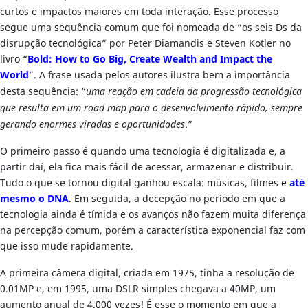
curtos e impactos maiores em toda interação. Esse processo
segue uma sequência comum que foi nomeada de “os seis Ds da
disrupção tecnológica” por Peter Diamandis e Steven Kotler no
livro “
Bold: How to Go Big, Create Wealth and Impact the
World
”. A frase usada pelos autores ilustra bem a importância
desta sequência: “
uma reação em cadeia da progressão tecnológica
que resulta em um road map para o desenvolvimento rápido, sempre
gerando enormes viradas e oportunidades
.”
O primeiro passo é quando uma tecnologia é digitalizada e, a
partir daí, ela fica mais fácil de acessar, armazenar e distribuir.
Tudo o que se tornou digital ganhou escala: músicas, filmes e
até
mesmo o DNA
. Em seguida, a decepção no período em que a
tecnologia ainda é tímida e os avanços não fazem muita diferença
na percepção comum, porém a característica exponencial faz com
que isso mude rapidamente.
A primeira câmera digital, criada em 1975, tinha a resolução de
0.01MP e, em 1995, uma DSLR simples chegava a 40MP, um
aumento anual de 4.000 vezes! É esse o momento em que a