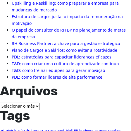
Upskilling e Reskilling: como preparar a empresa para
mudanças de mercado
Estrutura de cargos justa: o impacto da remuneração na
motivação
O papel do consultor de RH BP no planejamento de metas
da empresa
RH Business Partner: a chave para a gestão estratégica
Plano de Cargos e Salários: como evitar a rotatividade
PDL: estratégias para capacitar lideranças eficazes
T&D: como criar uma cultura de aprendizado contínuo
T&D: como treinar equipes para gerar inovação
PDL: como formar líderes de alta performance
Arquivos
Arquivos
Tags
administração do tempo
assessment
big5
business partner
catalyst
BP