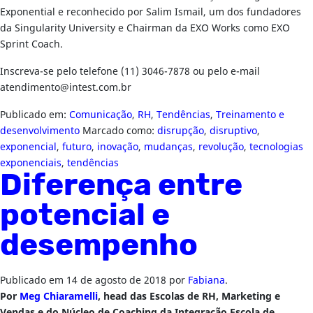
Exponential e reconhecido por Salim Ismail, um dos fundadores
da Singularity University e Chairman da EXO Works como EXO
Sprint Coach.
Inscreva-se pelo telefone (11) 3046-7878 ou pelo e-mail
atendimento@intest.com.br
Publicado em:
Comunicação
,
RH
,
Tendências
,
Treinamento e
desenvolvimento
Marcado como:
disrupção
,
disruptivo
,
exponencial
,
futuro
,
inovação
,
mudanças
,
revolução
,
tecnologias
exponenciais
,
tendências
Diferença entre
potencial e
desempenho
Publicado em
14 de agosto de 2018
por
Fabiana
.
Por
Meg Chiaramelli
, head das Escolas de RH, Marketing e
Vendas e do Núcleo de Coaching da Integração Escola de