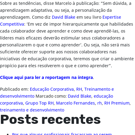
Sobre as tendências, disse Marcelo à publicação: “Sem dúvida, a
aprendizagem adaptativa, ou seja, a personalização da
aprendizagem. Como diz
David Blake
em seu livro
Expertise
Competitiva
: ‘Em vez de impor hierarquicamente que habilidades
cada colaborador deve aprender e como deve aprendê-las, os
líderes mais eficazes deverão estimular seus colaboradores a
personalizarem o que e como aprender’. Ou seja, não será mais
suficiente oferecer suporte aos nossos colaboradores nas
iniciativas de educação corporativa, teremos que criar o ambiente
propício para eles resolverem o que e como aprender”.
Clique aqui para ler a reportagem na íntegra
.
Publicado em:
Educação Corporativa
,
RH
,
Treinamento e
desenvolvimento
Marcado como:
David Blake
,
educação
corporativa
,
Grupo Top RH
,
Marcelo Fernandes
,
rh
,
RH Premium
,
treinamento e desenvolvimento
Posts recentes
Por que alguns profissionais fracassam ao serem