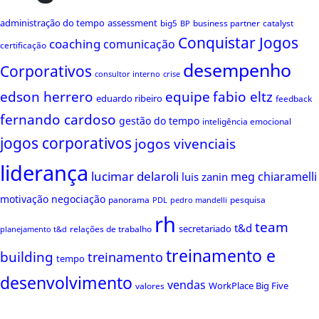
administração do tempo
assessment
big5
business partner
catalyst
BP
Conquistar Jogos
coaching
comunicação
certificação
desempenho
Corporativos
consultor interno
crise
edson herrero
equipe
fabio eltz
eduardo ribeiro
feedback
fernando cardoso
gestão do tempo
inteligência emocional
jogos corporativos
jogos vivenciais
liderança
lucimar delaroli
meg chiaramelli
luis zanin
motivação
negociação
panorama
pesquisa
PDL
pedro mandelli
rh
team
t&d
secretariado
relações de trabalho
planejamento t&d
treinamento e
building
treinamento
tempo
desenvolvimento
vendas
WorkPlace Big Five
valores