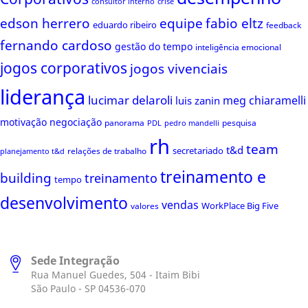
consultor interno
crise
edson herrero
equipe
fabio eltz
eduardo ribeiro
feedback
fernando cardoso
gestão do tempo
inteligência emocional
jogos corporativos
jogos vivenciais
liderança
lucimar delaroli
meg chiaramelli
luis zanin
motivação
negociação
panorama
pesquisa
PDL
pedro mandelli
rh
team
t&d
secretariado
relações de trabalho
planejamento t&d
treinamento e
building
treinamento
tempo
desenvolvimento
vendas
WorkPlace Big Five
valores
Sede Integração
Rua Manuel Guedes, 504 - Itaim Bibi
São Paulo - SP 04536-070