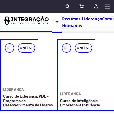
Pular para o conteúdo
ABRIR CAMPO DE BUSCA
ABRIR CARRINHO
ENTRAR O
Escolas
Recursos
Liderança
Comu
TOGGLE DROPDOWN
Humanos
SP
ONLINE
SP
ONLINE
LIDERANÇA
LIDERANÇA
Curso de Liderança: PDL –
Programa de
Curso de Inteligência
Desenvolvimento de Líderes
Emocional e Influência
Com certeza, um dos
Pensar e agir como um verdadeiro