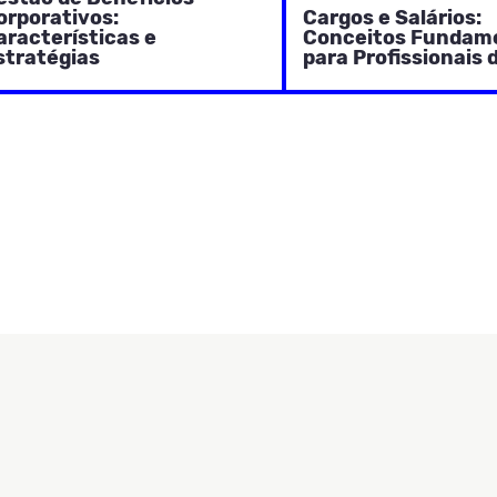
orporativos:
Cargos e Salários:
aracterísticas e
Conceitos Fundam
stratégias
para Profissionais 
primore sua Gestão de
Estruturas salariais sã
nefícios para obter impacto
estratégico
nas organ
a
atração, retenção,
política
fundamental
otivação dos colaboradores
outras ações ligadas 
IBA MAIS
SAIBA MAIS
resultados da organização.
de pessoas. Entenda 
om o planejamento das ações
conceitos e as prática
possível ofertar benefícios
utilizadas na adminis
e, de fato, sejam atraentes
salarial por
cargos
,
os colaboradores e atendam
remuneração
variáve
 estratégias de gestão de
benefícios
e
recomp
essoas.
Conheça as
etapas
d
estruturação com ba
exemplos reais.