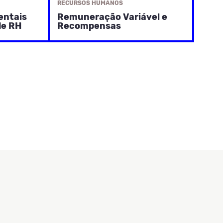
RECURSOS HUMANOS
entais
Remuneração Variável e
de RH
Recompensas
o fator
Este é um curso bastante
izações e
abrangente, pois trata os
para
principais conceitos do processo
à gestão
de REMUNERAÇÃO VARIÁVEL
E
SAIBA MAIS
os
RECOMPENSAS, considerando
s
desde as características
tração
operacionais de programas de
bônus, PLR, incentivos de
longo
l
,
prazo (stock options),
ensas
.
comissões, benefícios e
e
incentivos não monetários,
se em
demonstrando o seu impacto
na
organização como uma
importante estratégia de
motivação, atração e retenção
de talentos.