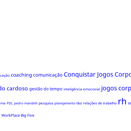
Conquistar Jogos Corpo
coaching
comunicação
ficação
jogos cor
do cardoso
gestão do tempo
inteligência emocional
rh
s
ama
pesquisa
relações de trabalho
PDL
pedro mandelli
planejamento t&d
s
WorkPlace Big Five