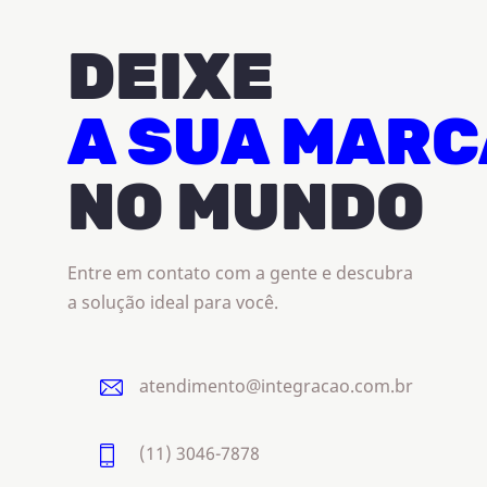
DEIXE
A SUA MARC
NO MUNDO
Entre em contato com a gente e descubra
a solução ideal para você.
atendimento@integracao.com.br
(11) 3046-7878