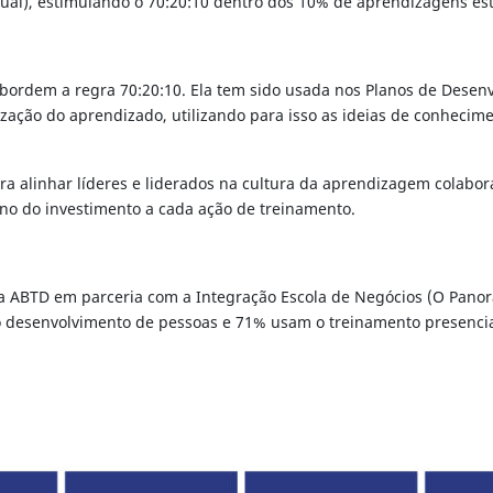
rtual), estimulando o 70:20:10 dentro dos 10% de aprendizagens es
ordem a regra 70:20:10. Ela tem sido usada nos Planos de Dese
zação do aprendizado, utilizando para isso as ideias de conhecime
 alinhar líderes e liderados na cultura da aprendizagem colabora
rno do investimento a cada ação de treinamento.
 ABTD em parceria com a Integração Escola de Negócios (O Panora
 desenvolvimento de pessoas e 71% usam o treinamento presencial