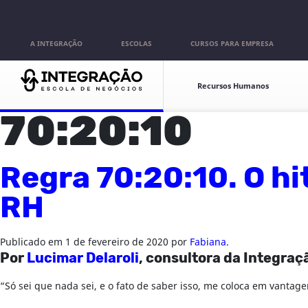
Pular para o conteúdo
A INTEGRAÇÃO
ESCOLAS
CURSOS PARA EMPRESA
Escolas
Recursos Humanos
70:20:10
Regra 70:20:10. O hi
RH
Publicado em
1 de fevereiro de 2020
por
Fabiana
.
Por
Lucimar Delaroli
, consultora da Integraç
“Só sei que nada sei, e o fato de saber isso, me coloca em vant