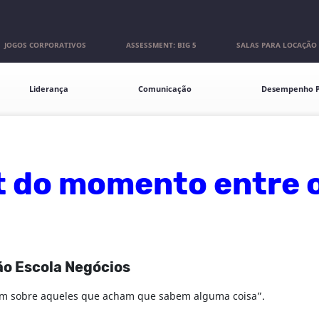
JOGOS CORPORATIVOS
ASSESSMENT: BIG 5
SALAS PARA LOCAÇÃO
Liderança
Comunicação
Desempenho P
t do momento entre o
ão Escola Negócios
agem sobre aqueles que acham que sabem alguma coisa”.