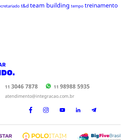
team building
treinamento
t&d
ecretariado
tempo
AR
NDO.
98988 5935
3046 7878
11
11
atendimento@integracao.com.br