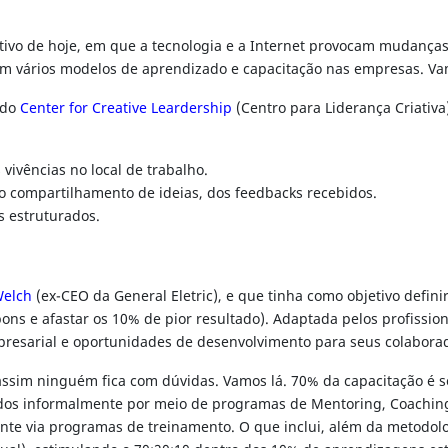
ativo de hoje, em que a tecnologia e a Internet provocam mudanças 
tem vários modelos de aprendizado e capacitação nas empresas. Va
 do
Center for Creative Leardership
(Centro para Liderança Criativ
vivências no local de trabalho.
 compartilhamento de ideias, dos feedbacks recebidos.
s estruturados.
Welch
(ex-CEO da General Eletric), e que tinha como objetivo defini
ns e afastar os 10% de pior resultado). Adaptada pelos profission
resarial e oportunidades de desenvolvimento para seus colabora
assim ninguém fica com dúvidas. Vamos lá. 70% da capacitação é s
dos informalmente por meio de programas de Mentoring, Coaching,
te via programas de treinamento. O que inclui, além da metodolog