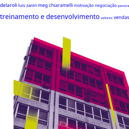
delaroli
meg chiaramelli
luis zanin
motivação
negociação
panor
treinamento e desenvolvimento
venda
valores