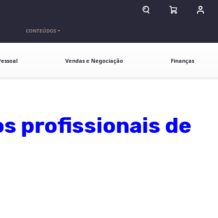
ABRIR CAMPO DE BU
ABRIR CARR
ENTR
CONTEÚDOS
essoal
Vendas e Negociação
Finanças
s profissionais de