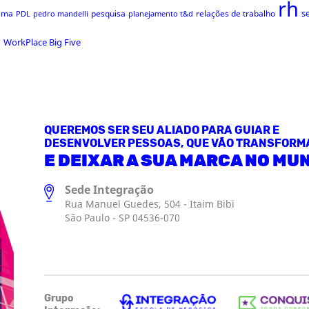
rh
s
ama
pesquisa
relações de trabalho
PDL
pedro mandelli
planejamento t&d
s
WorkPlace Big Five
QUEREMOS SER SEU ALIADO PARA GUIAR E
DESENVOLVER PESSOAS, QUE VÃO TRANSFORM
E DEIXAR A SUA MARCA NO MU
Sede Integração
Rua Manuel Guedes, 504 - Itaim Bibi
São Paulo - SP 04536-070
Grupo