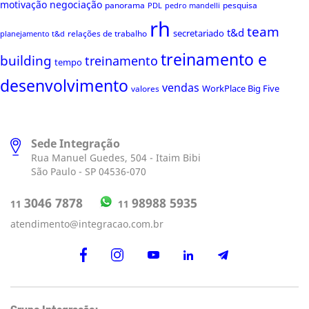
motivação
negociação
panorama
pesquisa
PDL
pedro mandelli
rh
team
t&d
secretariado
relações de trabalho
planejamento t&d
treinamento e
building
treinamento
tempo
desenvolvimento
vendas
WorkPlace Big Five
valores
Sede Integração
Rua Manuel Guedes, 504 - Itaim Bibi
São Paulo - SP 04536-070
98988 5935
3046 7878
11
11
atendimento@integracao.com.br