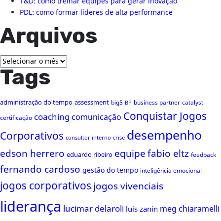
T&D: como treinar equipes para gerar inovação
PDL: como formar líderes de alta performance
Arquivos
Arquivos
Tags
administração do tempo
assessment
big5
business partner
catalyst
BP
Conquistar Jogos
coaching
comunicação
certificação
desempenho
Corporativos
consultor interno
crise
edson herrero
equipe
fabio eltz
eduardo ribeiro
feedback
fernando cardoso
gestão do tempo
inteligência emocional
jogos corporativos
jogos vivenciais
liderança
lucimar delaroli
meg chiaramelli
luis zanin