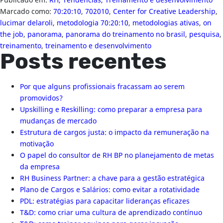
Publicado em:
RH
,
Tendências
,
Treinamento e desenvolvimento
Marcado como:
70:20:10
,
702010
,
Center for Creative Leadership
,
lucimar delaroli
,
metodologia 70:20:10
,
metodologias ativas
,
on
the job
,
panorama
,
panorama do treinamento no brasil
,
pesquisa
,
treinamento
,
treinamento e desenvolvimento
Posts recentes
Por que alguns profissionais fracassam ao serem
promovidos?
Upskilling e Reskilling: como preparar a empresa para
mudanças de mercado
Estrutura de cargos justa: o impacto da remuneração na
motivação
O papel do consultor de RH BP no planejamento de metas
da empresa
RH Business Partner: a chave para a gestão estratégica
Plano de Cargos e Salários: como evitar a rotatividade
PDL: estratégias para capacitar lideranças eficazes
T&D: como criar uma cultura de aprendizado contínuo