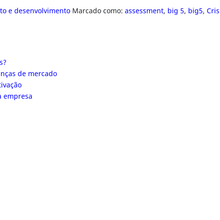
to e desenvolvimento
Marcado como:
assessment
,
big 5
,
big5
,
Cri
s?
danças de mercado
tivação
da empresa