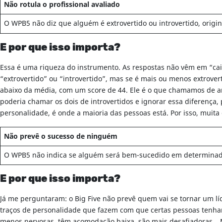
Não rotula o profissional avaliado
O WPB5 não diz que alguém é extrovertido ou introvertido, origi
E por que isso importa?
Essa é uma riqueza do instrumento. As respostas não vêm em “caix
“extrovertido” ou “introvertido”, mas se é mais ou menos extrove
abaixo da média, com um score de 44. Ele é o que chamamos de ambi
poderia chamar os dois de introvertidos e ignorar essa diferença
personalidade, é onde a maioria das pessoas está. Por isso, muita 
Não prevê o sucesso de ninguém
O WPB5 não indica se alguém será bem-sucedido em determinad
E por que isso importa?
Já me perguntaram: o Big Five não prevê quem vai se tornar um 
traços de personalidade que fazem com que certas pessoas tenham
menos nervosas, têm acomodação baixa, são mais desafiadoras… Mas 