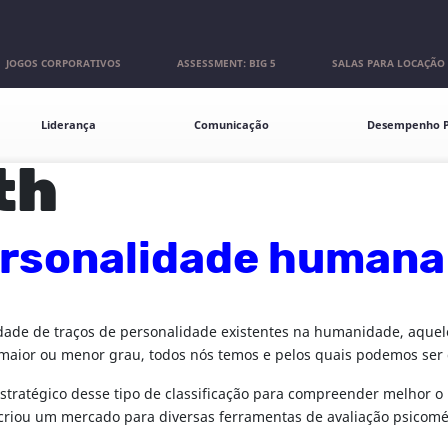
JOGOS CORPORATIVOS
ASSESSMENT: BIG 5
SALAS PARA LOCAÇÃO
Liderança
Comunicação
Desempenho P
th
ersonalidade humana
edade de traços de personalidade existentes na humanidade, aque
ior ou menor grau, todos nós temos e pelos quais podemos ser d
ratégico desse tipo de classificação para compreender melhor o pe
so criou um mercado para diversas ferramentas de avaliação psico