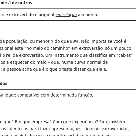
ade à de outros
m é extrovertido e original
em relação
à maioria.
% da população, ou menos Y do que 80%. Não importa se você é
fissional está “no meio do caminho” em extroversão, só um pouco
é o rei da extroversão. Um instrumento que classifica em “caixas”
lados e esquecer do meio – que, numa curva normal de
: a pessoa acha que é o que o teste disser que ela é.
idos
nalidade compatível com determinada função
.
 de quê? Em que empresa? Com que experiência? Sim, existem
s talentosas para fazer apresentações são mais extrovertidas,
 personalidade: posso ser introvertida e brilhante ou