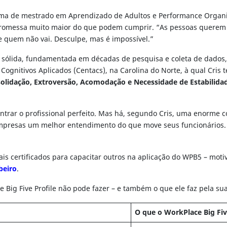
grama de mestrado em Aprendizado de Adultos e Performance Organi
romessa muito maior do que podem cumprir. “As pessoas querem 
 quem não vai. Desculpe, mas é impossível.”
 sólida, fundamentada em décadas de pesquisa e coleta de dados, e
 Cognitivos Aplicados (Centacs), na Carolina do Norte, à qual Cris
solidação, Extroversão, Acomodação e Necessidade de Estabilida
ntrar o profissional perfeito. Mas há, segundo Cris, uma enorme c
mpresas um melhor entendimento do que move seus funcionários. “
is certificados para capacitar outros na aplicação do WPB5 – moti
beiro
.
ce Big Five Profile não pode fazer – e também o que ele faz pela s
O que o WorkPlace Big Fi