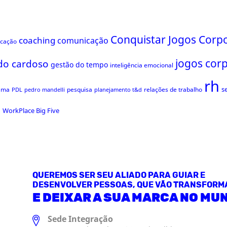
Conquistar Jogos Corpo
coaching
comunicação
ficação
jogos cor
do cardoso
gestão do tempo
inteligência emocional
rh
s
ama
pesquisa
relações de trabalho
PDL
pedro mandelli
planejamento t&d
s
WorkPlace Big Five
QUEREMOS SER SEU ALIADO PARA GUIAR E
DESENVOLVER PESSOAS, QUE VÃO TRANSFORM
E DEIXAR A SUA MARCA NO MU
Sede Integração