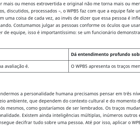
er mais ou menos extrovertida e original não me torna mais ou me
os, discutidos, processados –, o WPB5 faz com que a equipe fale u
 uma coisa de cada vez, ao invés de dizer que essa pessoa é infl
ando. Costumamos julgar as pessoas conforme os óculos que usamos
er de equipe, isso é importantíssimo: se um funcionário demonstra
Dá entendimento profundo sobr
 avaliação é.
O WPB5 apresenta os traços meno
ndermos a personalidade humana precisamos pensar em três níveis.
 meio ambiente, que dependem do contexto cultural e do momento d
 nós mesmos, como gostaríamos de ser lembrados. Os traços mudam 
alidade. Existem ainda inteligências múltiplas, inúmeros outros e
egue decifrar tudo sobre uma pessoa. Até por isso, aplicar o WPB