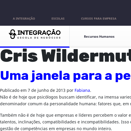
Pular para o conteúdo
A INTEGRAÇÃO
ESCOLAS
CURSOS PARA EMPRESA
Escolas
Recursos Humanos
Cris Wildermu
Uma janela para a p
Publicado em
7 de junho de 2013
por
Fabiana
.
Não é de hoje que psicólogos buscam identificar, na imensa vari
denominador comum da personalidade humana: fatores que, em ma
Também não é de hoje que empresas e líderes percebem o valor est
talentos, inclinações, compatibilidades e incompatibilidades. Is
gestão de competências em empresas no mundo inteiro.