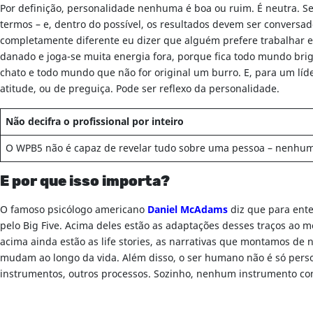
Por definição, personalidade nenhuma é boa ou ruim. É neutra. S
termos – e, dentro do possível, os resultados devem ser conversad
completamente diferente eu dizer que alguém prefere trabalhar em
danado e joga-se muita energia fora, porque fica todo mundo brig
chato e todo mundo que não for original um burro. E, para um líd
atitude, ou de preguiça. Pode ser reflexo da personalidade.
Não decifra o profissional por inteiro
O WPB5 não é capaz de revelar tudo sobre uma pessoa – nenhuma
E por que isso importa?
O famoso psicólogo americano
Daniel McAdams
diz que para ente
pelo Big Five. Acima deles estão as adaptações desses traços ao
acima ainda estão as life stories, as narrativas que montamos de
mudam ao longo da vida. Além disso, o ser humano não é só person
instrumentos, outros processos. Sozinho, nenhum instrumento cons