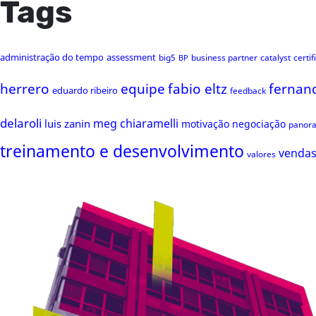
Tags
administração do tempo
assessment
big5
business partner
catalyst
certi
BP
herrero
equipe
fabio eltz
fernan
eduardo ribeiro
feedback
delaroli
meg chiaramelli
luis zanin
motivação
negociação
panor
treinamento e desenvolvimento
venda
valores