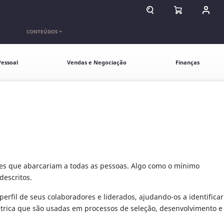
ABRIR CAMPO DE BU
ABRIR CARR
ENTR
CONTEÚDOS
essoal
Vendas e Negociação
Finanças
les que abarcariam a todas as pessoas. Algo como o mínimo
escritos.
rfil de seus colaboradores e liderados, ajudando-os a identificar
métrica que são usadas em processos de seleção, desenvolvimento e