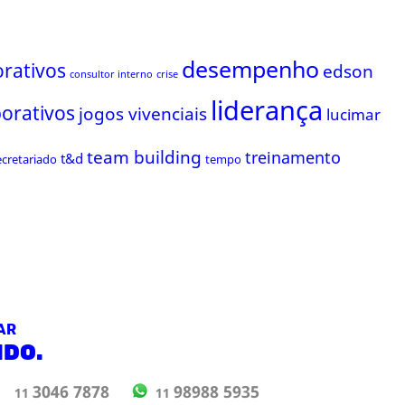
desempenho
rativos
edson
consultor interno
crise
liderança
porativos
jogos vivenciais
lucimar
team building
treinamento
t&d
ecretariado
tempo
AR
NDO.
98988 5935
3046 7878
11
11