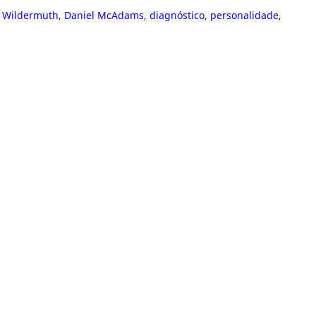
s Wildermuth
,
Daniel McAdams
,
diagnóstico
,
personalidade
,