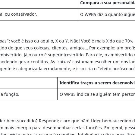
Compara a sua personalid
nal ou conservador.
O WPB5 diz o quanto algué
as”: você é isso ou aquilo, X ou Y. Não! Você é mais X do que 70
rtido do que seus colegas, clientes, amigos… Por exemplo: um pro
vertido. Já o outro é superintrovertido. Para ele, o ambivertido 
, podendo gerar conflitos. As ‘caixas’ costumam escolher um dos 
gente é categorizada erradamente, e isso cria o “efeito horóscopo”
Identifica traços a serem desenvolv
a função.
O WPB5 indica se alguém tem perso
líder bem-sucedido? Respondi: claro que não! Líder bem-sucedido
 mais energia para desempenhar certas funções. Em geral, pessoa
existe outro fator que é cognitivo. Inteligência não é questão de