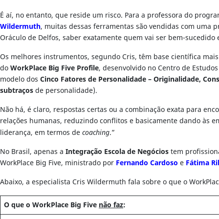
É aí, no entanto, que reside um risco. Para a professora do pro
Wildermuth
, muitas dessas ferramentas são vendidas com uma p
Oráculo de Delfos, saber exatamente quem vai ser bem-sucedido e
Os melhores instrumentos, segundo Cris, têm base científica mais
do
WorkPlace Big Five Profile
, desenvolvido no Centro de Estudos
modelo dos
Cinco Fatores de Personalidade – Originalidade, Con
subtraços
de personalidade).
Não há, é claro, respostas certas ou a combinação exata para enco
relações humanas, reduzindo conflitos e basicamente dando às e
liderança, em termos de
coaching
.”
No Brasil, apenas a
Integração Escola de Negócios
tem profissiona
WorkPlace Big Five, ministrado por
Fernando Cardoso
e
Fátima Ri
Abaixo, a especialista Cris Wildermuth fala sobre o que o WorkPla
O que o WorkPlace Big Five
não faz
: