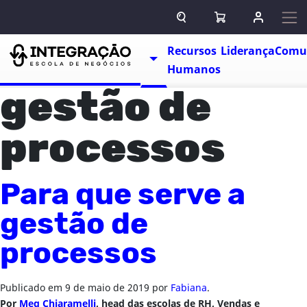
Pular para o conteúdo
ABRIR CAMPO DE BUSCA
ABRIR CARRINHO
ENTRAR O
Escolas
Recursos
Liderança
Comu
TOGGLE DROPDOWN
Humanos
gestão de
processos
Para que serve a
gestão de
processos
Publicado em
9 de maio de 2019
por
Fabiana
.
Por
Meg Chiaramelli
, head das escolas de RH, Vendas e