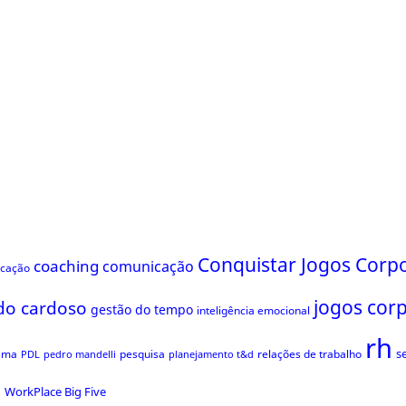
Conquistar Jogos Corpo
coaching
comunicação
ficação
jogos cor
do cardoso
gestão do tempo
inteligência emocional
rh
s
ama
pesquisa
relações de trabalho
PDL
pedro mandelli
planejamento t&d
s
WorkPlace Big Five