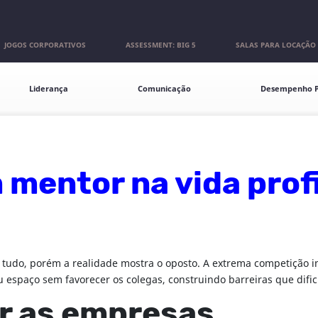
JOGOS CORPORATIVOS
ASSESSMENT: BIG 5
SALAS PARA LOCAÇÃO
Liderança
Comunicação
Desempenho P
 mentor na vida prof
e tudo, porém a realidade mostra o oposto. A extrema competição i
u espaço sem favorecer os colegas, construindo barreiras que dif
r as empresas