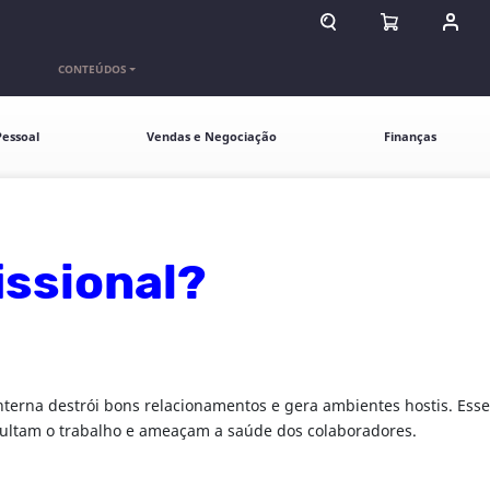
ABRIR CAMPO DE BU
ABRIR CARR
ENTR
CONTEÚDOS
essoal
Vendas e Negociação
Finanças
issional?
nterna destrói bons relacionamentos e gera ambientes hostis. Esse
icultam o trabalho e ameaçam a saúde dos colaboradores.