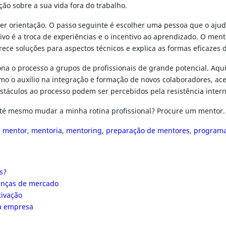
ção sobre a sua vida fora do trabalho.
eber orientação. O passo seguinte é escolher uma pessoa que o aju
etivo é a troca de experiências e o incentivo ao aprendizado. O me
ece soluções para aspectos técnicos e explica as formas eficazes 
na o processo a grupos de profissionais de grande potencial. Aqu
como o auxílio na integração e formação de novos colaboradores, a
áculos ao processo podem ser percebidos pela resistência interna
 até mesmo mudar a minha rotina profissional? Procure um mentor
,
mentor
,
mentoria
,
mentoring
,
preparação de mentores
,
programa
s?
danças de mercado
tivação
da empresa