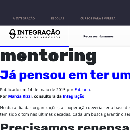
Pular para o conteúdo
A INTEGRAÇÃO
ESCOLAS
CURSOS PARA EMPRESA
Escolas
Recursos Humanos
mentoring
Já pensou em ter um
Publicado em
14 de maio de 2015
por
Fabiana
.
Por
Marcia Rizzi
, consultora da
Integração
No dia a dia das organizações, a cooperação deveria ser a base d
tem sido o tom nas últimas décadas. Cada um busca garantir o se
Precisamos repensa