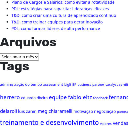
Plano de Cargos e Salários: como evitar a rotatividade
PDL: estratégias para capacitar lideranças eficazes
T&D: como criar uma cultura de aprendizado contínuo
T&D: como treinar equipes para gerar inovação
PDL: como formar líderes de alta performance
Arquivos
Arquivos
Tags
administração do tempo
assessment
big5
business partner
catalyst
certi
BP
herrero
equipe
fabio eltz
fernan
eduardo ribeiro
feedback
delaroli
meg chiaramelli
luis zanin
motivação
negociação
panor
treinamento e desenvolvimento
venda
valores