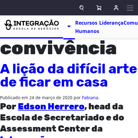
Pular para o conteúdo
ABRIR CAMPO DE BUSCA
ABRIR CARRINHO
ENTRAR O
Escolas
Recursos
Liderança
Comu
TOGGLE DROPDOWN
Humanos
convivência
A lição da difícil arte
de ficar em casa
Publicado em
24 de março de 2020
por
Fabiana
.
Por
Edson Herrero
, head da
Escola de Secretariado e do
Assessment Center da