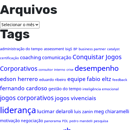
Arquivos
Arquivos
Tags
administração do tempo
assessment
big5
business partner
catalyst
BP
Conquistar Jogos
coaching
comunicação
certificação
desempenho
Corporativos
consultor interno
crise
edson herrero
equipe
fabio eltz
eduardo ribeiro
feedback
fernando cardoso
gestão do tempo
inteligência emocional
jogos corporativos
jogos vivenciais
liderança
lucimar delaroli
meg chiaramelli
luis zanin
motivação
negociação
panorama
pesquisa
PDL
pedro mandelli