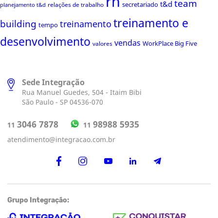
rh
team
t&d
secretariado
relações de trabalho
planejamento t&d
treinamento e
building
treinamento
tempo
desenvolvimento
vendas
WorkPlace Big Five
valores
Sede Integração
Rua Manuel Guedes, 504 - Itaim Bibi
São Paulo - SP 04536-070
98988 5935
3046 7878
11
11
atendimento@integracao.com.br
Grupo Integração: