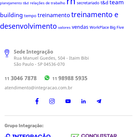
rh
team
t&d
secretariado
relações de trabalho
planejamento t&d
treinamento e
building
treinamento
tempo
desenvolvimento
vendas
WorkPlace Big Five
valores
Sede Integração
Rua Manuel Guedes, 504 - Itaim Bibi
São Paulo - SP 04536-070
98988 5935
3046 7878
11
11
atendimento@integracao.com.br
Grupo Integração: