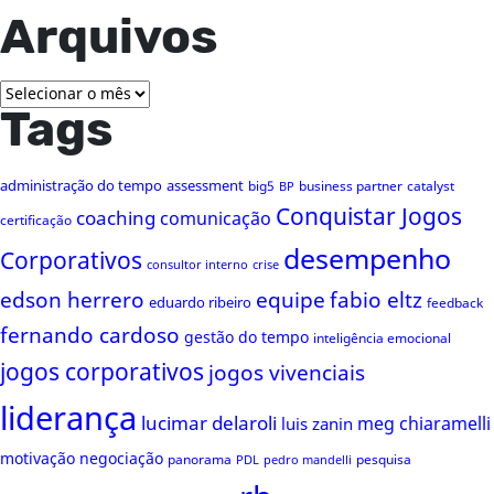
Arquivos
Arquivos
Tags
administração do tempo
assessment
big5
business partner
catalyst
BP
Conquistar Jogos
coaching
comunicação
certificação
desempenho
Corporativos
consultor interno
crise
edson herrero
equipe
fabio eltz
eduardo ribeiro
feedback
fernando cardoso
gestão do tempo
inteligência emocional
jogos corporativos
jogos vivenciais
liderança
lucimar delaroli
meg chiaramelli
luis zanin
motivação
negociação
panorama
pesquisa
PDL
pedro mandelli