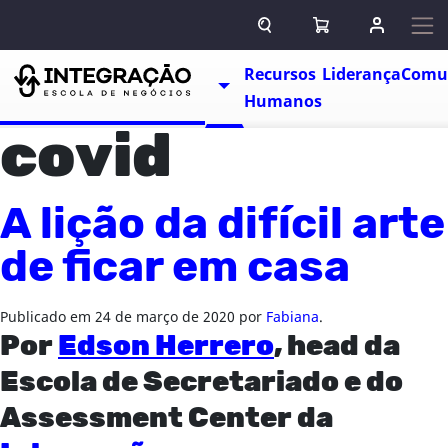
Pular para o conteúdo
ABRIR CAMPO DE BUSCA
ABRIR CARRINHO
ENTRAR O
Escolas
Recursos
Liderança
Comu
TOGGLE DROPDOWN
Humanos
covid
A lição da difícil arte
de ficar em casa
Publicado em
24 de março de 2020
por
Fabiana
.
Por
Edson Herrero
, head da
Escola de Secretariado e do
Assessment Center da