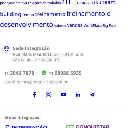
rh
team
t&d
secretariado
relações de trabalho
planejamento t&d
treinamento e
building
treinamento
tempo
desenvolvimento
vendas
WorkPlace Big Five
valores
Sede Integração
Rua Manuel Guedes, 504 - Itaim Bibi
São Paulo - SP 04536-070
98988 5935
3046 7878
11
11
atendimento@integracao.com.br
Grupo Integração: