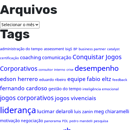
Arquivos
Arquivos
Tags
administração do tempo
assessment
big5
business partner
catalyst
BP
Conquistar Jogos
coaching
comunicação
certificação
desempenho
Corporativos
consultor interno
crise
edson herrero
equipe
fabio eltz
eduardo ribeiro
feedback
fernando cardoso
gestão do tempo
inteligência emocional
jogos corporativos
jogos vivenciais
liderança
lucimar delaroli
meg chiaramelli
luis zanin
motivação
negociação
panorama
pesquisa
PDL
pedro mandelli