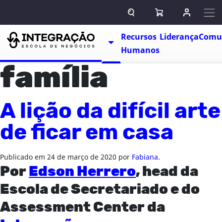
Pular para o conteúdo
ABRIR CAMPO DE BUSCA
ABRIR CARRINHO
ENTRAR O
Escolas
Recursos
Liderança
Comu
TOGGLE DROPDOWN
Humanos
família
A lição da difícil arte
de ficar em casa
Publicado em
24 de março de 2020
por
Fabiana
.
Por
Edson Herrero
, head da
Escola de Secretariado e do
Assessment Center da