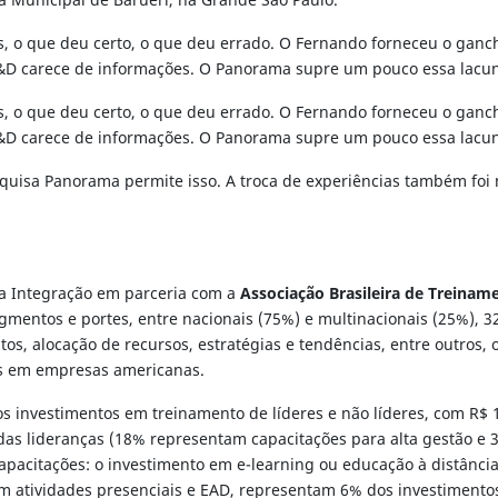
ra Municipal de Barueri, na Grande São Paulo.
as, o que deu certo, o que deu errado. O Fernando forneceu o ganc
T&D carece de informações. O Panorama supre um pouco essa lacu
as, o que deu certo, o que deu errado. O Fernando forneceu o ganc
T&D carece de informações. O Panorama supre um pouco essa lacu
uisa Panorama permite isso. A troca de experiências também foi m
la Integração em parceria com a
Associação Brasileira de Treina
gmentos e portes, entre nacionais (75%) e multinacionais (25%), 
tos, alocação de recursos, estratégias e tendências, entre outros
s em empresas americanas.
s investimentos em treinamento de líderes e não líderes, com R$ 
as lideranças (18% representam capacitações para alta gestão e 3
capacitações: o investimento em e-learning ou educação à distân
uem atividades presenciais e EAD, representam 6% dos investiment