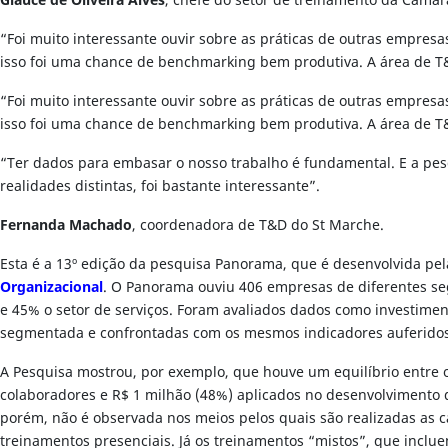
Glauce de Oliveira Alves
, chefe do setor de treinamento da Câma
“Foi muito interessante ouvir sobre as práticas de outras empres
isso foi uma chance de benchmarking bem produtiva. A área de 
“Foi muito interessante ouvir sobre as práticas de outras empres
isso foi uma chance de benchmarking bem produtiva. A área de 
“Ter dados para embasar o nosso trabalho é fundamental. E a pesq
realidades distintas, foi bastante interessante”.
Fernanda Machado
, coordenadora de T&D do St Marche.
Esta é a 13º edição da pesquisa Panorama, que é desenvolvida pe
Organizacional
. O Panorama ouviu 406 empresas de diferentes se
e 45% o setor de serviços. Foram avaliados dados como investimen
segmentada e confrontadas com os mesmos indicadores auferido
A Pesquisa mostrou, por exemplo, que houve um equilíbrio entre o
colaboradores e R$ 1 milhão (48%) aplicados no desenvolvimento d
porém, não é observada nos meios pelos quais são realizadas as 
treinamentos presenciais. Já os treinamentos “mistos”, que incl