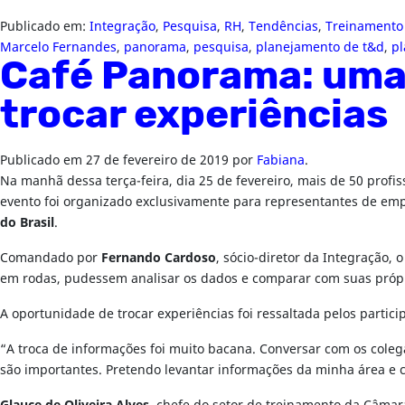
Publicado em:
Integração
,
Pesquisa
,
RH
,
Tendências
,
Treinamento
Marcelo Fernandes
,
panorama
,
pesquisa
,
planejamento de t&d
,
p
Café Panorama: uma 
trocar experiências
Publicado em
27 de fevereiro de 2019
por
Fabiana
.
Na manhã dessa terça-feira, dia 25 de fevereiro, mais de 50 prof
evento foi organizado exclusivamente para representantes de emp
do Brasil
.
Comandado por
Fernando Cardoso
, sócio-diretor da Integração,
em rodas, pudessem analisar os dados e comparar com suas própr
A oportunidade de trocar experiências foi ressaltada pelos partici
“A troca de informações foi muito bacana. Conversar com os col
são importantes. Pretendo levantar informações da minha área e