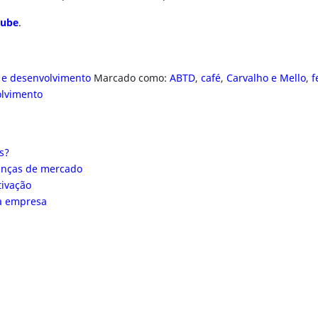
tube
.
 e desenvolvimento
Marcado como:
ABTD
,
café
,
Carvalho e Mello
,
f
olvimento
s?
danças de mercado
tivação
da empresa