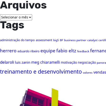
Arquivos
Arquivos
Tags
administração do tempo
assessment
big5
business partner
catalyst
certi
BP
herrero
equipe
fabio eltz
fernan
eduardo ribeiro
feedback
delaroli
meg chiaramelli
luis zanin
motivação
negociação
panor
treinamento e desenvolvimento
venda
valores