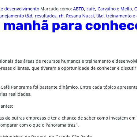
 e desenvolvimento
Marcado como:
ABTD
,
café
,
Carvalho e Mello
,
C
lanejamento t&d
,
resultados
,
rh
,
Rosana Nucci
,
t&d
,
treinamento e
manhã para conhecer
issionais das áreas de recursos humanos e treinamento e desenvol
resas clientes, que tiveram a oportunidade de conhecer e discut
 o Café Panorama foi bastante dinâmico. Entre cada tópico apresen
ias realidades.
pantes:
egas de outras empresas e ter a chance de saber como investem 
 comparar com o que o Panorama traz”.