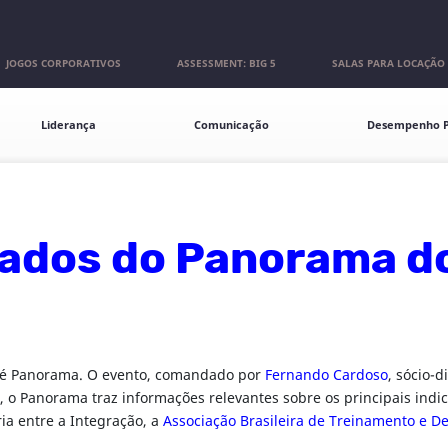
JOGOS CORPORATIVOS
ASSESSMENT: BIG 5
SALAS PARA LOCAÇÃO
Liderança
Comunicação
Desempenho P
dados do Panorama d
afé Panorama. O evento, comandado por
Fernando Cardoso
, sócio-
, o Panorama traz informações relevantes sobre os principais in
ria entre a Integração, a
Associação Brasileira de Treinamento e D