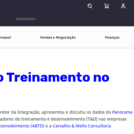
ABRIR CAMPO DE BU
ABRIR CARR
ENTR
CONTEÚDOS
essoal
Vendas e Negociação
Finanças
o Treinamento no
diretor da Integração, apresentou e discutiu os dados do
Panorama
dicadores de treinamento e desenvolvimento (T&D) nas empresas
esenvolvimento (ABTD)
e a
Carvalho & Mello Consultoria