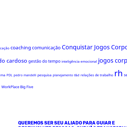
Conquistar Jogos Corpo
coaching
comunicação
ficação
jogos cor
do cardoso
gestão do tempo
inteligência emocional
rh
s
ama
pesquisa
relações de trabalho
PDL
pedro mandelli
planejamento t&d
s
WorkPlace Big Five
QUEREMOS SER SEU ALIADO PARA GUIAR E