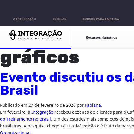
Pular para o conteúdo
A INTEGRAÇÃO
ESCOLAS
CURSOS PARA EMPRESA
Escolas
Recursos Humanos
gráficos
Evento discutiu os 
Brasil
Publicado em
27 de fevereiro de 2020
por
Fabiana
.
Em fevereiro, a
Integração
recebeu dezenas de clientes para o C
do Treinamento no Brasil
. Um dos estudos mais completos do país
brasileiras. A pesquisa chegou à sua 14ª edição e é fruto da parce
Organizacional
.