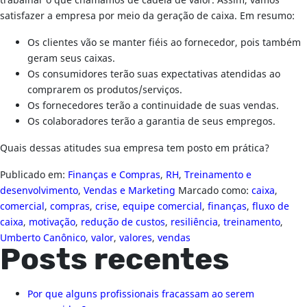
trabalhar o que chamamos de cadeia de valor. Assim, vamos
satisfazer a empresa por meio da geração de caixa. Em resumo:
Os clientes vão se manter fiéis ao fornecedor, pois também
geram seus caixas.
Os consumidores terão suas expectativas atendidas ao
comprarem os produtos/serviços.
Os fornecedores terão a continuidade de suas vendas.
Os colaboradores terão a garantia de seus empregos.
Quais dessas atitudes sua empresa tem posto em prática?
Publicado em:
Finanças e Compras
,
RH
,
Treinamento e
desenvolvimento
,
Vendas e Marketing
Marcado como:
caixa
,
comercial
,
compras
,
crise
,
equipe comercial
,
finanças
,
fluxo de
caixa
,
motivação
,
redução de custos
,
resiliência
,
treinamento
,
Umberto Canônico
,
valor
,
valores
,
vendas
Posts recentes
Por que alguns profissionais fracassam ao serem