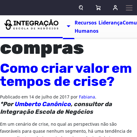
Pular para o conteúdo
ABRIR CAMPO DE BUSCA
ABRIR CARRINHO
ENTRAR O
Escolas
Recursos
Liderança
Comu
TOGGLE DROPDOWN
Humanos
compras
Como criar valor em
tempos de crise?
Publicado em
14 de julho de 2017
por
Fabiana
.
*Por
Umberto Canônico
, consultor da
Integração Escola de Negócios
Em um cenário de crise, no qual as perspectivas não são
favoráveis para quase nenhum segmento, há uma tendência de