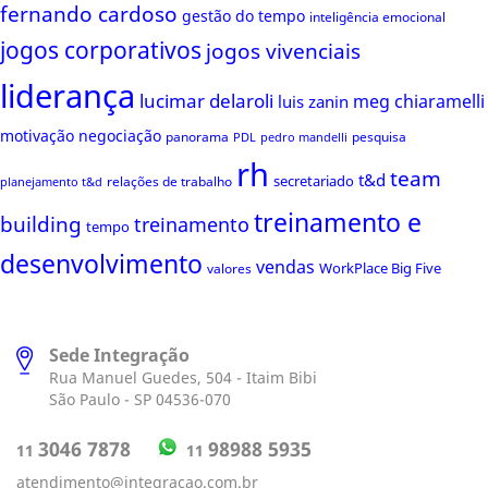
fernando cardoso
gestão do tempo
inteligência emocional
jogos corporativos
jogos vivenciais
liderança
lucimar delaroli
meg chiaramelli
luis zanin
motivação
negociação
panorama
pesquisa
PDL
pedro mandelli
rh
team
t&d
secretariado
relações de trabalho
planejamento t&d
treinamento e
building
treinamento
tempo
desenvolvimento
vendas
WorkPlace Big Five
valores
Sede Integração
Rua Manuel Guedes, 504 - Itaim Bibi
São Paulo - SP 04536-070
98988 5935
3046 7878
11
11
atendimento@integracao.com.br