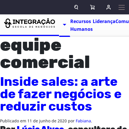
Pular para o conteúdo
ABRIR CAMPO DE BUSCA
ABRIR CARRINHO
ENTRAR O
Escolas
Recursos
Liderança
Comu
TOGGLE DROPDOWN
Humanos
equipe
comercial
Inside sales: a arte
de fazer negócios e
reduzir custos
Publicado em
11 de junho de 2020
por
Fabiana
.