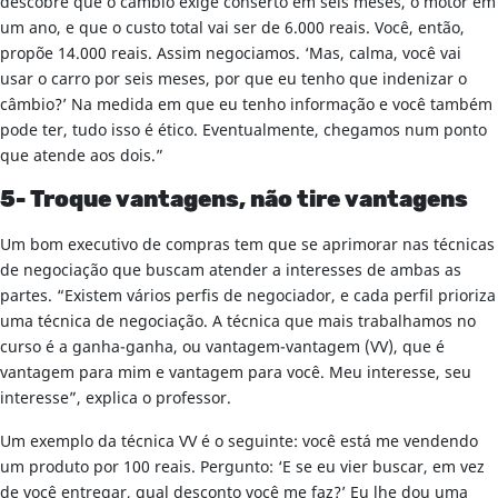
descobre que o câmbio exige conserto em seis meses, o motor em
um ano, e que o custo total vai ser de 6.000 reais. Você, então,
propõe 14.000 reais. Assim negociamos. ‘Mas, calma, você vai
usar o carro por seis meses, por que eu tenho que indenizar o
câmbio?’ Na medida em que eu tenho informação e você também
pode ter, tudo isso é ético. Eventualmente, chegamos num ponto
que atende aos dois.”
5- Troque vantagens, não tire vantagens
Um bom executivo de compras tem que se aprimorar nas técnicas
de negociação que buscam atender a interesses de ambas as
partes. “Existem vários perfis de negociador, e cada perfil prioriza
uma técnica de negociação. A técnica que mais trabalhamos no
curso é a ganha-ganha, ou vantagem-vantagem (VV), que é
vantagem para mim e vantagem para você. Meu interesse, seu
interesse”, explica o professor.
Um exemplo da técnica VV é o seguinte: você está me vendendo
um produto por 100 reais. Pergunto: ‘E se eu vier buscar, em vez
de você entregar, qual desconto você me faz?’ Eu lhe dou uma