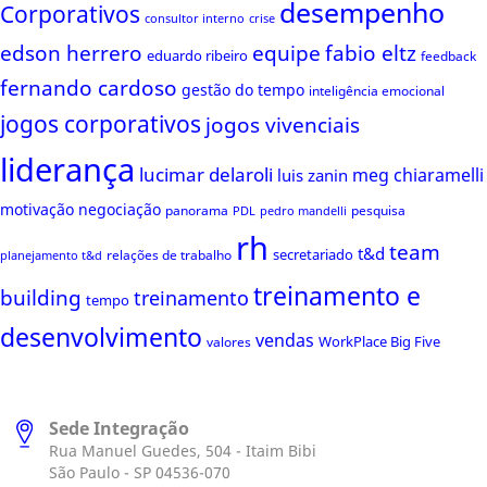
desempenho
Corporativos
consultor interno
crise
edson herrero
equipe
fabio eltz
eduardo ribeiro
feedback
fernando cardoso
gestão do tempo
inteligência emocional
jogos corporativos
jogos vivenciais
liderança
lucimar delaroli
meg chiaramelli
luis zanin
motivação
negociação
panorama
pesquisa
PDL
pedro mandelli
rh
team
t&d
secretariado
relações de trabalho
planejamento t&d
treinamento e
building
treinamento
tempo
desenvolvimento
vendas
WorkPlace Big Five
valores
Sede Integração
Rua Manuel Guedes, 504 - Itaim Bibi
São Paulo - SP 04536-070