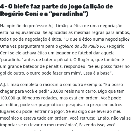
4- O blefe faz parte do jogo (a lição de
Rogério Ceni e a “paradinha”)
Na opinião do professor A.J. Limão, a ética de uma negociação
está na equivalência. Se aplicadas as mesmas regras para ambos,
todo tipo de negociação é ética. “O que é ético numa negociação?
Uma vez perguntaram para o
[goleiro do São Paulo F.C.]
Rogério
Ceni se ele achava ético um jogador de futebol dar aquela
‘paradinha’ antes de bater o pênalti. O Rogério, que também é
um grande batedor de pênaltis, respondeu: ‘Se eu posso fazer no
gol do outro, o outro pode fazer em mim’. Essa é a base”.
A.J. Limão completa o raciocínio com outro exemplo: “Eu posso
chegar para você e pedir 20.000 reais num carro. Digo que tem
100.000 quilômetros rodados, mas está em ordem. Você pode
acreditar, pode ser pragmático e pesquisar o preço em outros
lugares ou pode ‘entrar no jogo’. Se eu digo que levei ao meu
mecânico e estava tudo em ordem, você retruca: ‘Então, não vai se
importar se eu levar no meu mecânico’. Fazendo isso, você